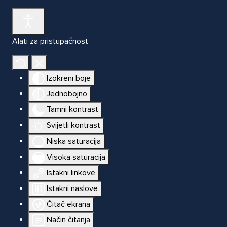
Alati za pristupačnost
Izokreni boje
Jednobojno
Tamni kontrast
Svijetli kontrast
Niska saturacija
Visoka saturacija
Istakni linkove
Istakni naslove
Čitač ekrana
Način čitanja