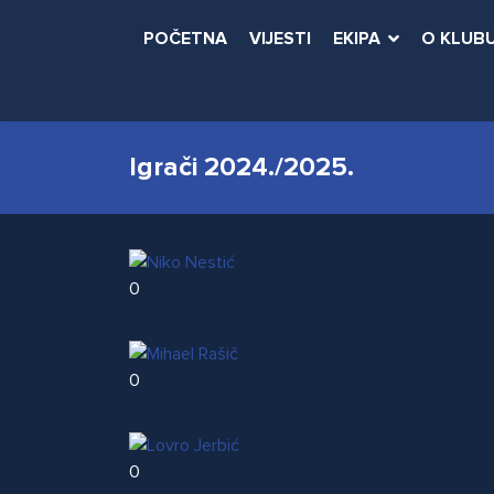
POČETNA
VIJESTI
EKIPA
O KLUB
Igrači 2024./2025.
0
0
0