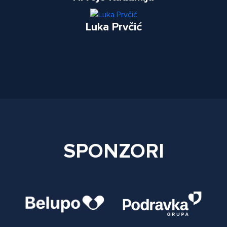
Luka Prvčić
SPONZORI