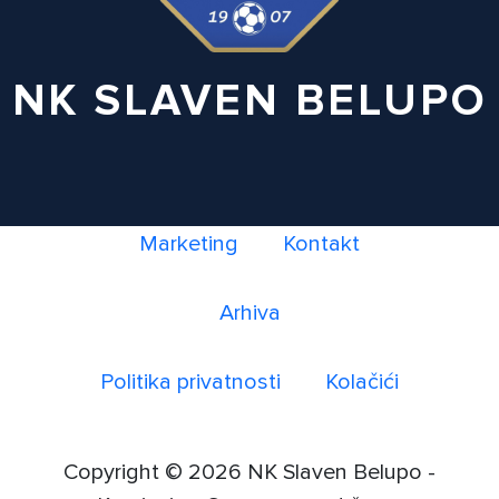
NK SLAVEN BELUPO
Marketing
Kontakt
Arhiva
Politika privatnosti
Kolačići
Copyright © 2026 NK Slaven Belupo -