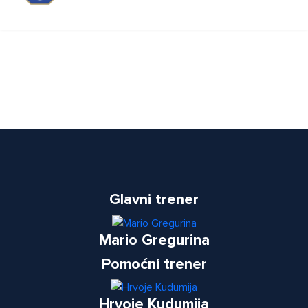
Stručni stožer 2024./2025.
Glavni trener
Mario Gregurina
Pomoćni trener
Hrvoje Kudumija