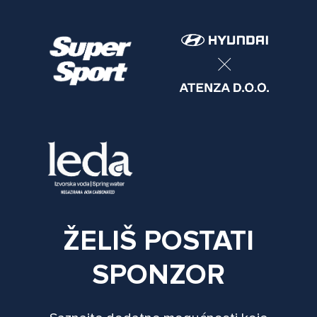
ŽELIŠ POSTATI
SPONZOR