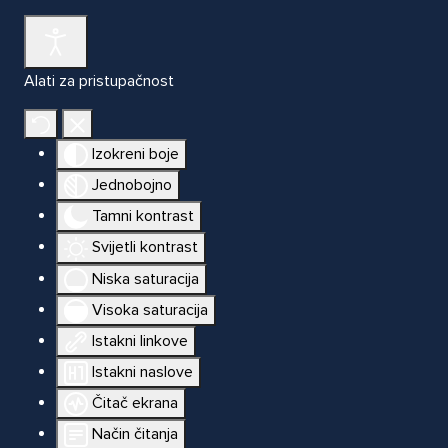
Alati za pristupačnost
Izokreni boje
Jednobojno
Tamni kontrast
Svijetli kontrast
Niska saturacija
Visoka saturacija
Istakni linkove
Istakni naslove
Čitač ekrana
Način čitanja