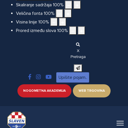
Skaliranje sadržaja
100
%
Veličina fonta
100
%
Visina linije
100
%
Prored između slova
100
%
X
Pretraga
NOGOMETNA AKADEMIJA
WEB TRGOVINA