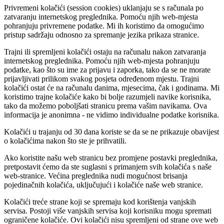
Privremeni kolačići (session cookies) uklanjaju se s računala po
zatvaranju internetskog preglednika. Pomoću njih web-mjesta
pohranjuju privremene podatke. Mi ih koristimo da omogućimo
pristup sadržaju odnosno za spremanje jezika prikaza stranice.
Trajni ili spremljeni kolačići ostaju na računalu nakon zatvaranja
internetskog preglednika. Pomoću njih web-mjesta pohranjuju
podatke, kao što su ime za prijavu i zaporka, tako da se ne morate
prijavljivati prilikom svakog posjeta određenom mjestu. Trajni
kolačići ostat će na računalu danima, mjesecima, čak i godinama. Mi
koristimo trajne kolačiće kako bi bolje razumjeli navike korisnika,
tako da možemo poboljšati stranicu prema vašim navikama. Ova
informacija je anonimna - ne vidimo individualne podatke korisnika.
Kolačići u trajanju od 30 dana koriste se da se ne prikazuje obavijest
o kolačićima nakon što ste je prihvatili.
Ako koristite našu web stranicu bez promjene postavki preglednika,
pretpostavit ćemo da ste suglasni s primanjem svih kolačića s naše
web-stranice. Većina preglednika nudi mogućnost brisanja
pojedinačnih kolačića, uključujući i kolačiće naše web stranice.
Kolačići treće strane koji se spremaju kod korištenja vanjskih
servisa. Postoji više vanjskih servisa koji korisniku mogu spremati
ograničene kolačiće. Ovi kolačići nisu spremljeni od strane ove web