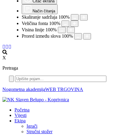
Čitač ekrana
Način čitanja
Skaliranje sadržaja
100
%
Veličina fonta
100
%
Visina linije
100
%
Prored između slova
100
%
X
Pretraga
Nogometna akademija
WEB TRGOVINA
Početna
Vijesti
Ekipa
Igrači
Stručni stožer