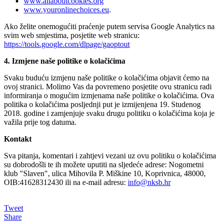
www.allaboutcookies.org
www.youronlinechoices.eu
.
Ako želite onemogućiti praćenje putem servisa Google Analytics na
svim web smjestima, posjetite web stranicu:
https://tools.google.com/dlpage/gaoptout
4. Izmjene naše politike o kolačićima
Svaku buduću izmjenu naše politike o kolačićima objavit ćemo na
ovoj stranici. Molimo Vas da povremeno posjetite ovu stranicu radi
informiranja o mogućim izmjenama naše politike o kolačićima. Ova
politika o kolačićima posljednji put je izmijenjena 19. Studenog
2018. godine i zamjenjuje svaku drugu politiku o kolačićima koja je
važila prije tog datuma.
Kontakt
Sva pitanja, komentari i zahtjevi vezani uz ovu politiku o kolačićima
su dobrodošli te ih možete uputiti na sljedeće adrese: Nogometni
klub "Slaven", ulica Mihovila P. Miškine 10, Koprivnica, 48000,
OIB:41628312430 ili na e-mail adresu:
info@nksb.hr
Tweet
Share