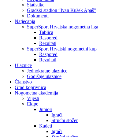
Statistike
Gradski stadion “Ivan Kušek Apaš”
Dokumenti
Natjecanja
SuperSport Hrvatska nogometna liga
Tablica
Raspored
Rezultati
SuperSport Hrvatski nogometni kup
Raspored
Rezultati
Ulaznice
Jednokratne ulaznice
Godišnje ulaznice
Članstvo
Grad koprivnica
Nogometna akademija
Vijesti
Ekipe
Juniori
Igrači
Stručni stožer
Kadeti
Igrači
Stručni stožer