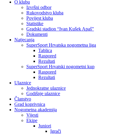
O klubu
Izvršni odbor
Rukovodstvo kluba
Povijest kluba
Statistike
Gradski stadion “Ivan Kušek Apaš”
Dokumenti
Natjecanja
SuperSport Hrvatska nogometna liga
Tablica
Raspored
Rezultati
SuperSport Hrvatski nogometni kup
Raspored
Rezultati
Ulaznice
Jednokratne ulaznice
Godišnje ulaznice
Članstvo
Grad koprivnica
Nogometna akademija
Vijesti
Ekipe
Juniori
Igrači