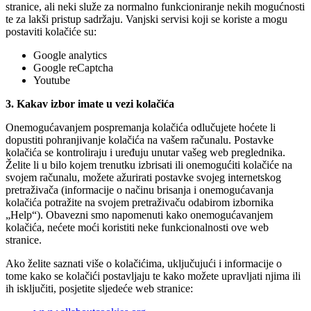
stranice, ali neki služe za normalno funkcioniranje nekih mogućnosti
te za lakši pristup sadržaju. Vanjski servisi koji se koriste a mogu
postaviti kolačiće su:
Google analytics
Google reCaptcha
Youtube
3. Kakav izbor imate u vezi kolačića
Onemogućavanjem pospremanja kolačića odlučujete hoćete li
dopustiti pohranjivanje kolačića na vašem računalu. Postavke
kolačića se kontroliraju i uređuju unutar vašeg web preglednika.
Želite li u bilo kojem trenutku izbrisati ili onemogućiti kolačiće na
svojem računalu, možete ažurirati postavke svojeg internetskog
pretraživača (informacije o načinu brisanja i onemogućavanja
kolačića potražite na svojem pretraživaču odabirom izbornika
„Help“). Obavezni smo napomenuti kako onemogućavanjem
kolačića, nećete moći koristiti neke funkcionalnosti ove web
stranice.
Ako želite saznati više o kolačićima, uključujući i informacije o
tome kako se kolačići postavljaju te kako možete upravljati njima ili
ih isključiti, posjetite sljedeće web stranice: