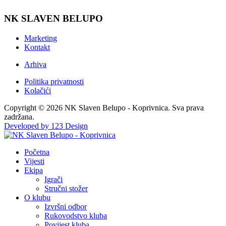
NK SLAVEN BELUPO
Marketing
Kontakt
Arhiva
Politika privatnosti
Kolačići
Copyright © 2026 NK Slaven Belupo - Koprivnica. Sva prava
zadržana.
Developed by 123 Design
Početna
Vijesti
Ekipa
Igrači
Stručni stožer
O klubu
Izvršni odbor
Rukovodstvo kluba
Povijest kluba