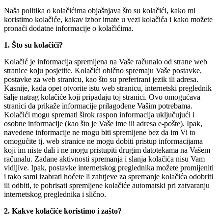
Naša politika o kolačićima objašnjava što su kolačići, kako mi
koristimo kolačiće, kakav izbor imate u vezi kolačića i kako možete
pronaći dodatne informacije o kolačićima.
1. Što su kolačići?
Kolačić je informacija spremljena na Vaše računalo od strane web
stranice koju posjetite. Kolačići obično spremaju Vaše postavke,
postavke za web stranicu, kao što su preferirani jezik ili adresa.
Kasnije, kada opet otvorite istu web stranicu, internetski preglednik
šalje natrag kolačiće koji pripadaju toj stranici. Ovo omogućava
stranici da prikaže informacije prilagođene Vašim potrebama.
Kolačići mogu spremati širok raspon informacija uključujući i
osobne informacije (kao što je Vaše ime ili adresa e-pošte). Ipak,
navedene informacije ne mogu biti spremljene bez da im Vi to
omogućite tj. web stranice ne mogu dobiti pristup informacijama
koji im niste dali i ne mogu pristupiti drugim datotekama na Vašem
računalu. Zadane aktivnosti spremanja i slanja kolačića nisu Vam
vidljive. Ipak, postavke internetskog preglednika možete promijeniti
i tako sami izabrati hoćete li zahtjeve za spremanje kolačića odobriti
ili odbiti, te pobrisati spremljene kolačiće automatski pri zatvaranju
internetskog preglednika i slično.
2. Kakve kolačiće koristimo i zašto?