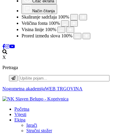
Čitač ekrana
Način čitanja
Skaliranje sadržaja
100
%
Veličina fonta
100
%
Visina linije
100
%
Prored između slova
100
%
X
Pretraga
Nogometna akademija
WEB TRGOVINA
Početna
Vijesti
Ekipa
Igrači
Stručni stožer