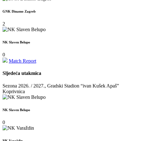
GNK Dinamo Zagreb
2
NK Slaven Belupo
0
Match Report
Sljedeća utakmica
Sezona 2026. / 2027., Gradski Stadion “ivan Kušek Apaš”
Koprivnica
NK Slaven Belupo
0
NK Varaždin