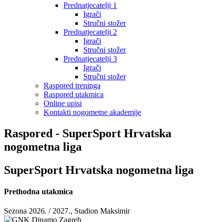
Prednatjecatelji 1
Igrači
Stručni stožer
Prednatjecatelji 2
Igrači
Stručni stožer
Prednatjecatelji 3
Igrači
Stručni stožer
Raspored treninga
Raspored utakmica
Online upisi
Kontakti nogometne akademije
Raspored - SuperSport Hrvatska
nogometna liga
SuperSport Hrvatska nogometna liga
Prethodna utakmica
Sezona 2026. / 2027., Stadion Maksimir