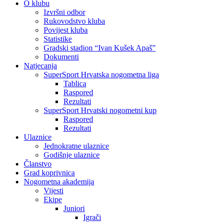
O klubu
Izvršni odbor
Rukovodstvo kluba
Povijest kluba
Statistike
Gradski stadion “Ivan Kušek Apaš”
Dokumenti
Natjecanja
SuperSport Hrvatska nogometna liga
Tablica
Raspored
Rezultati
SuperSport Hrvatski nogometni kup
Raspored
Rezultati
Ulaznice
Jednokratne ulaznice
Godišnje ulaznice
Članstvo
Grad koprivnica
Nogometna akademija
Vijesti
Ekipe
Juniori
Igrači