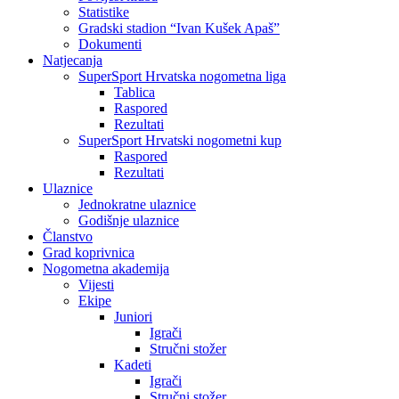
Statistike
Gradski stadion “Ivan Kušek Apaš”
Dokumenti
Natjecanja
SuperSport Hrvatska nogometna liga
Tablica
Raspored
Rezultati
SuperSport Hrvatski nogometni kup
Raspored
Rezultati
Ulaznice
Jednokratne ulaznice
Godišnje ulaznice
Članstvo
Grad koprivnica
Nogometna akademija
Vijesti
Ekipe
Juniori
Igrači
Stručni stožer
Kadeti
Igrači
Stručni stožer