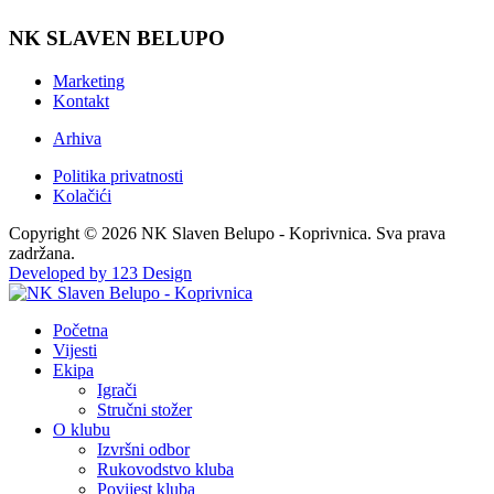
NK SLAVEN BELUPO
Marketing
Kontakt
Arhiva
Politika privatnosti
Kolačići
Copyright © 2026 NK Slaven Belupo - Koprivnica. Sva prava
zadržana.
Developed by 123 Design
Početna
Vijesti
Ekipa
Igrači
Stručni stožer
O klubu
Izvršni odbor
Rukovodstvo kluba
Povijest kluba