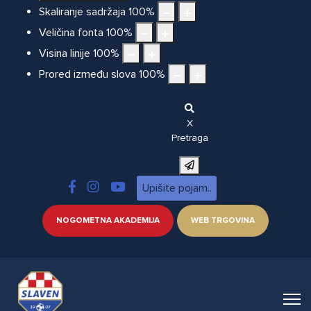
Skaliranje sadržaja
100
%
Veličina fonta
100
%
Visina linije
100
%
Prored između slova
100
%
X
Pretraga
NOGOMETNA AKADEMIJA
WEB TRGOVINA