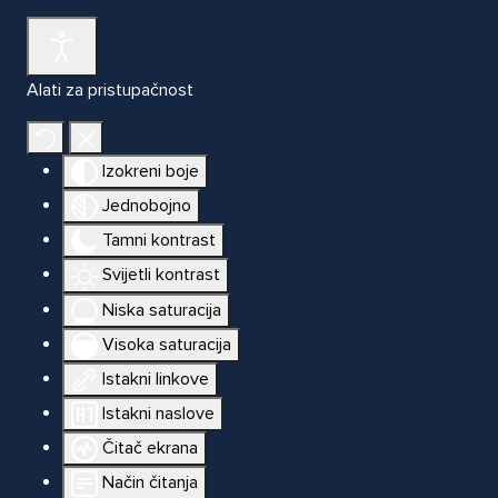
Alati za pristupačnost
Izokreni boje
Jednobojno
Tamni kontrast
Svijetli kontrast
Niska saturacija
Visoka saturacija
Istakni linkove
Istakni naslove
Čitač ekrana
Način čitanja