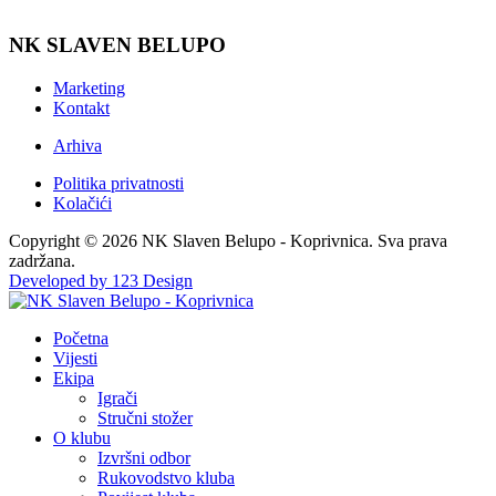
NK SLAVEN BELUPO
Marketing
Kontakt
Arhiva
Politika privatnosti
Kolačići
Copyright © 2026 NK Slaven Belupo - Koprivnica. Sva prava
zadržana.
Developed by 123 Design
Početna
Vijesti
Ekipa
Igrači
Stručni stožer
O klubu
Izvršni odbor
Rukovodstvo kluba