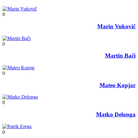
0
Marin Vukovič
0
Martin Bači
0
Mateo Kopjar
0
Matko Delonga
0