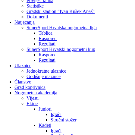
Povijest kluba
Statistike
Gradski stadion “Ivan Kušek Apaš”
Dokumenti
Natjecanja
SuperSport Hrvatska nogometna liga
Tablica
Raspored
Rezultati
SuperSport Hrvatski nogometni kup
Raspored
Rezultati
Ulaznice
Jednokratne ulaznice
Godišnje ulaznice
Članstvo
Grad koprivnica
Nogometna akademija
Vijesti
Ekipe
Juniori
Igrači
Stručni stožer
Kadeti
Igrači