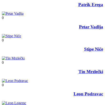
Patrik Erega
0
Petar Vadlja
0
Stipe Niće
0
Tin Mrzlečki
0
Leon Podravac