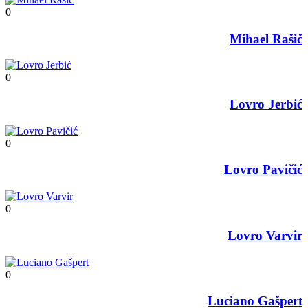
0
Mihael Rašič
0
Lovro Jerbić
0
Lovro Pavičić
0
Lovro Varvir
0
Luciano Gašpert