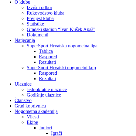
O klubu
Izvršni odbor
Rukovodstvo kluba
Povijest kluba
Statistike
Gradski stadion “Ivan Kušek Apaš”
Dokumenti
Natjecanja
SuperSport Hrvatska nogometna liga
Tablica
Raspored
Rezultati
SuperSport Hrvatski nogometni kup
Raspored
Rezultati
Ulaznice
Jednokratne ulaznice
Godišnje ulaznice
Članstvo
Grad koprivnica
Nogometna akademija
Vijesti
Ekipe
Juniori
Igrači