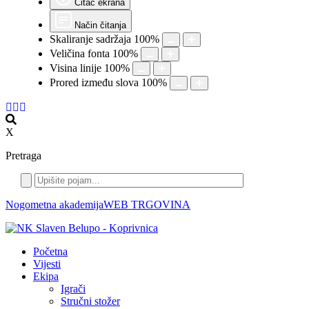
Čitač ekrana
Način čitanja
Skaliranje sadržaja
100
%
Veličina fonta
100
%
Visina linije
100
%
Prored između slova
100
%
X
Pretraga
Nogometna akademija
WEB TRGOVINA
Početna
Vijesti
Ekipa
Igrači
Stručni stožer