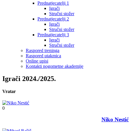
Prednatjecatelji 1
Igrači
Stručni stožer
Prednatjecatelji 2
Igrači
Stručni stožer
Prednatjecatelji 3
Igrači
Stručni stožer
Raspored treninga
Raspored utakmica
Online upisi
Kontakti nogometne akademije
Igrači 2024./2025.
Vratar
0
Niko Nestić