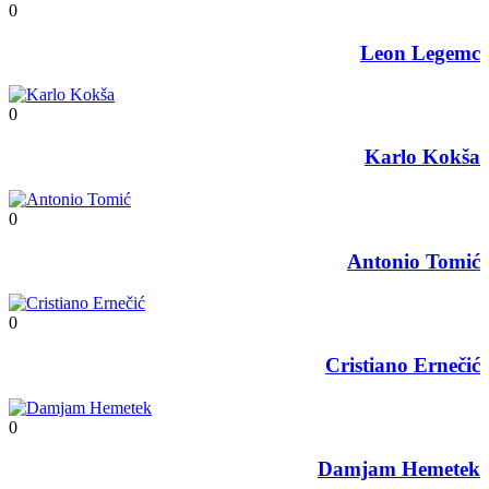
0
Leon Legemc
0
Karlo Kokša
0
Antonio Tomić
0
Cristiano Ernečić
0
Damjam Hemetek