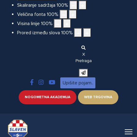
Skaliranje sadržaja
100
%
Veličina fonta
100
%
Visina linije
100
%
Prored između slova
100
%
X
Pretraga
NOGOMETNA AKADEMIJA
WEB TRGOVINA