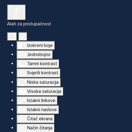
Alati za pristupačnost
Izokreni boje
Jednobojno
Tamni kontrast
Svijetli kontrast
Niska saturacija
Visoka saturacija
Istakni linkove
Istakni naslove
Čitač ekrana
Način čitanja