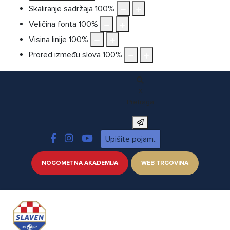
Skaliranje sadržaja
100
%
Veličina fonta
100
%
Visina linije
100
%
Prored između slova
100
%
X
Pretraga
NOGOMETNA AKADEMIJA
WEB TRGOVINA