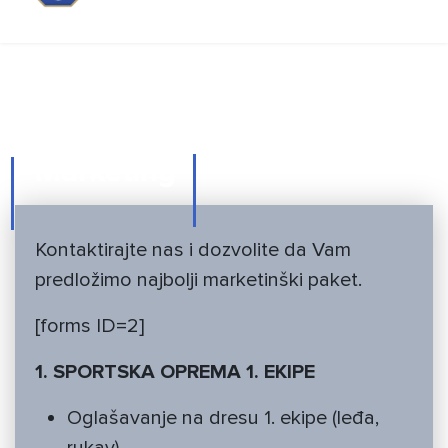
Marketing
Marketing
Kontaktirajte nas i dozvolite da Vam
predložimo najbolji marketinški paket.
[forms ID=2]
1. SPORTSKA OPREMA 1. EKIPE
Oglašavanje na dresu 1. ekipe (leđa,