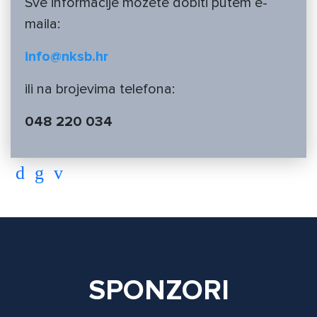
Sve informacije možete dobiti putem e-
maila:
info@nksb.hr
ili na brojevima telefona:
048 220 034
SPONZORI