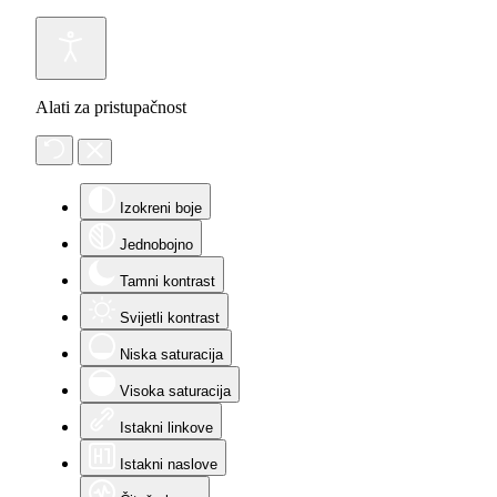
Alati za pristupačnost
Izokreni boje
Jednobojno
Tamni kontrast
Svijetli kontrast
Niska saturacija
Visoka saturacija
Istakni linkove
Istakni naslove