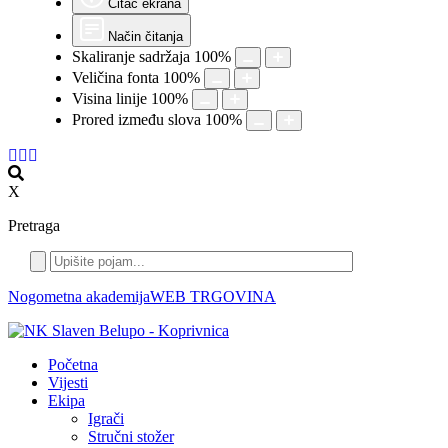
Čitač ekrana
Način čitanja
Skaliranje sadržaja
100
%
Veličina fonta
100
%
Visina linije
100
%
Prored između slova
100
%
X
Pretraga
Nogometna akademija
WEB TRGOVINA
Početna
Vijesti
Ekipa
Igrači
Stručni stožer