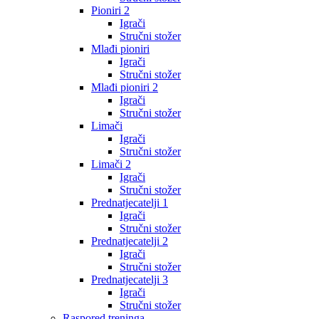
Pioniri 2
Igrači
Stručni stožer
Mlađi pioniri
Igrači
Stručni stožer
Mlađi pioniri 2
Igrači
Stručni stožer
Limači
Igrači
Stručni stožer
Limači 2
Igrači
Stručni stožer
Prednatjecatelji 1
Igrači
Stručni stožer
Prednatjecatelji 2
Igrači
Stručni stožer
Prednatjecatelji 3
Igrači
Stručni stožer
Raspored treninga