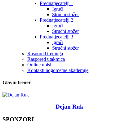
Prednatjecatelji 1
Igrači
Stručni stožer
Prednatjecatelji 2
Igrači
Stručni stožer
Prednatjecatelji 3
Igrači
Stručni stožer
Raspored treninga
Raspored utakmica
Online upisi
Kontakti nogometne akademije
Glavni trener
Dejan Ruk
SPONZORI