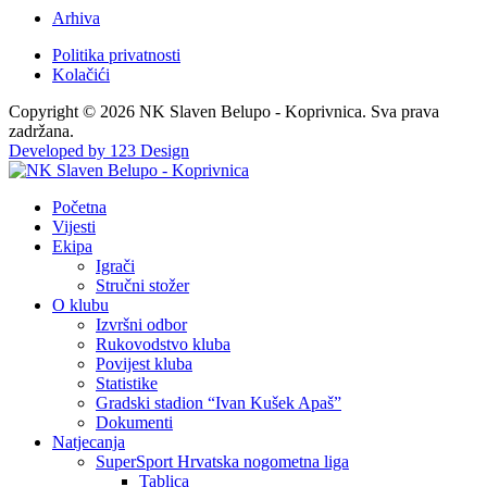
Arhiva
Politika privatnosti
Kolačići
Copyright © 2026 NK Slaven Belupo - Koprivnica. Sva prava
zadržana.
Developed by 123 Design
Početna
Vijesti
Ekipa
Igrači
Stručni stožer
O klubu
Izvršni odbor
Rukovodstvo kluba
Povijest kluba
Statistike
Gradski stadion “Ivan Kušek Apaš”
Dokumenti
Natjecanja
SuperSport Hrvatska nogometna liga
Tablica