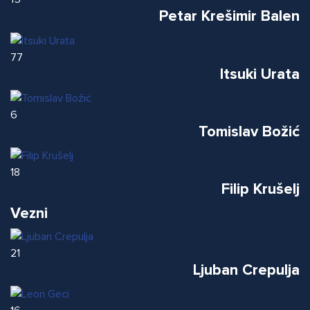
Petar Krešimir Balen
77
Itsuki Urata
6
Tomislav Božić
18
Filip Krušelj
Vezni
21
Ljuban Crepulja