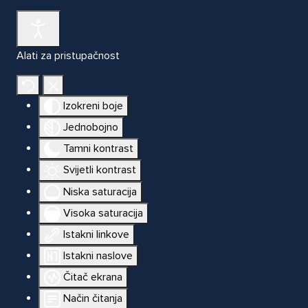
Alati za pristupačnost
Izokreni boje
Jednobojno
Tamni kontrast
Svijetli kontrast
Niska saturacija
Visoka saturacija
Istakni linkove
Istakni naslove
Čitač ekrana
Način čitanja