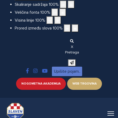
Skaliranje sadržaja
100
%
Veličina fonta
100
%
Visina linije
100
%
Prored između slova
100
%
X
Pretraga
NOGOMETNA AKADEMIJA
WEB TRGOVINA