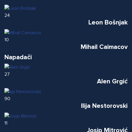
24
Leon Bošnjak
10
Mihail Caimacov
Napadači
27
Alen Grgić
90
Ilija Nestorovski
11
Josip Mitrović