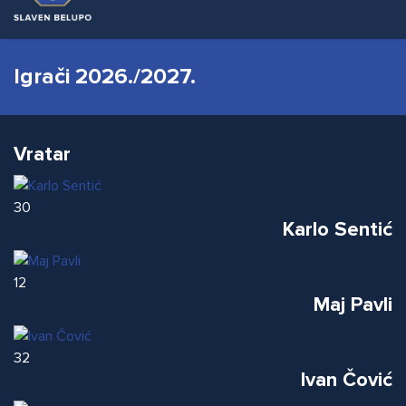
Igrači 2026./2027.
Vratar
30
Karlo Sentić
12
Maj Pavli
32
Ivan Čović