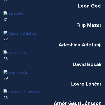
16
Leon Geci
17
Filip Mažar
22
Adeshina Adetunji
88
David Bosak
29
Lovre Lončar
23
Arnór Gauti Jónsson