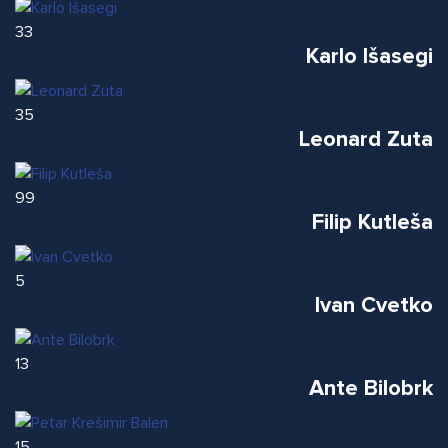
33
Karlo Išasegi
35
Leonard Zuta
99
Filip Kutleša
5
Ivan Cvetko
13
Ante Bilobrk
15