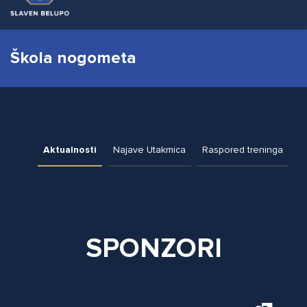
Škola nogometa
Aktualnosti
Najave Utakmica
Raspored treninga
SPONZORI