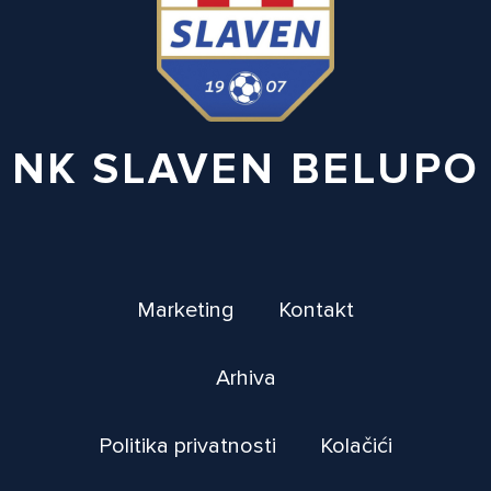
NK SLAVEN BELUPO
Marketing
Kontakt
Arhiva
Politika privatnosti
Kolačići