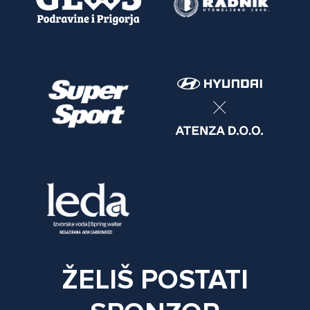
ŽELIŠ POSTATI