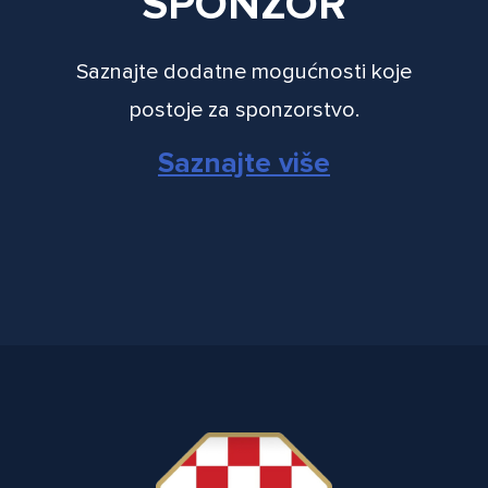
SPONZOR
Saznajte dodatne mogućnosti koje
postoje za sponzorstvo.
Saznajte više