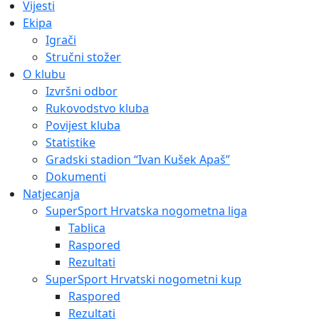
Vijesti
Ekipa
Igrači
Stručni stožer
O klubu
Izvršni odbor
Rukovodstvo kluba
Povijest kluba
Statistike
Gradski stadion “Ivan Kušek Apaš”
Dokumenti
Natjecanja
SuperSport Hrvatska nogometna liga
Tablica
Raspored
Rezultati
SuperSport Hrvatski nogometni kup
Raspored
Rezultati