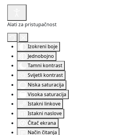
Alati za pristupačnost
Izokreni boje
Jednobojno
Tamni kontrast
Svijetli kontrast
Niska saturacija
Visoka saturacija
Istakni linkove
Istakni naslove
Čitač ekrana
Način čitanja