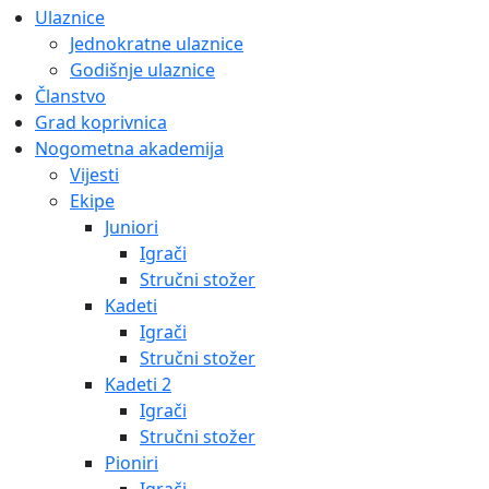
Ulaznice
Jednokratne ulaznice
Godišnje ulaznice
Članstvo
Grad koprivnica
Nogometna akademija
Vijesti
Ekipe
Juniori
Igrači
Stručni stožer
Kadeti
Igrači
Stručni stožer
Kadeti 2
Igrači
Stručni stožer
Pioniri