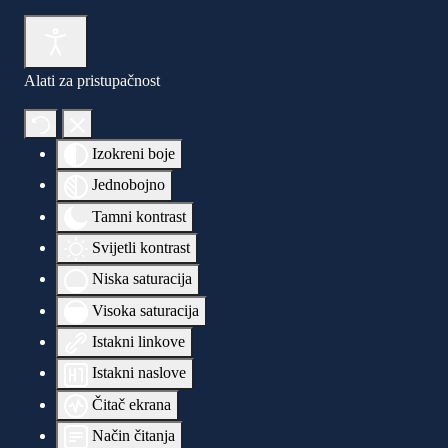
Alati za pristupačnost
Izokreni boje
Jednobojno
Tamni kontrast
Svijetli kontrast
Niska saturacija
Visoka saturacija
Istakni linkove
Istakni naslove
Čitač ekrana
Način čitanja