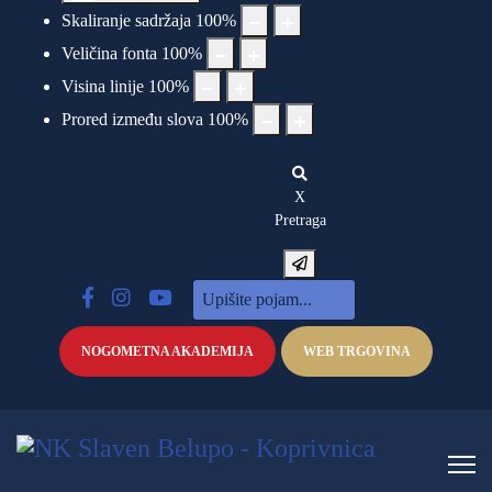
Skaliranje sadržaja
100
%
Veličina fonta
100
%
Visina linije
100
%
Prored između slova
100
%
X
Pretraga
NOGOMETNA AKADEMIJA
WEB TRGOVINA