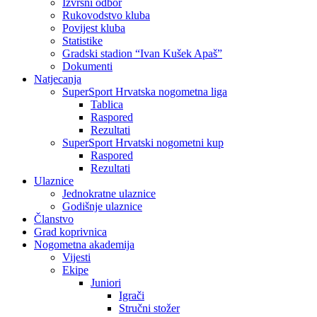
Izvršni odbor
Rukovodstvo kluba
Povijest kluba
Statistike
Gradski stadion “Ivan Kušek Apaš”
Dokumenti
Natjecanja
SuperSport Hrvatska nogometna liga
Tablica
Raspored
Rezultati
SuperSport Hrvatski nogometni kup
Raspored
Rezultati
Ulaznice
Jednokratne ulaznice
Godišnje ulaznice
Članstvo
Grad koprivnica
Nogometna akademija
Vijesti
Ekipe
Juniori
Igrači
Stručni stožer