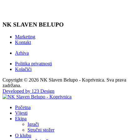
NK SLAVEN BELUPO
Marketing
Kontakt
Arhiva
Politika privatnosti
Kolačići
Copyright © 2026 NK Slaven Belupo - Koprivnica. Sva prava
zadržana.
Developed by 123 Design
Početna
Vijesti
Ekipa
Igrači
Stručni stožer
O klubu