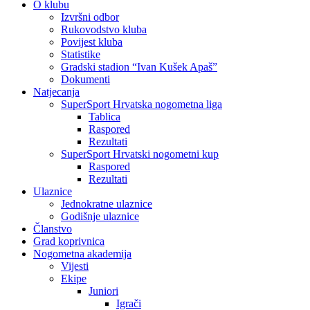
O klubu
Izvršni odbor
Rukovodstvo kluba
Povijest kluba
Statistike
Gradski stadion “Ivan Kušek Apaš”
Dokumenti
Natjecanja
SuperSport Hrvatska nogometna liga
Tablica
Raspored
Rezultati
SuperSport Hrvatski nogometni kup
Raspored
Rezultati
Ulaznice
Jednokratne ulaznice
Godišnje ulaznice
Članstvo
Grad koprivnica
Nogometna akademija
Vijesti
Ekipe
Juniori
Igrači