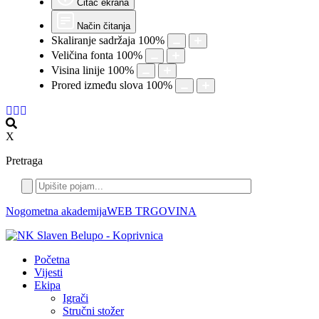
Čitač ekrana
Način čitanja
Skaliranje sadržaja
100
%
Veličina fonta
100
%
Visina linije
100
%
Prored između slova
100
%
X
Pretraga
Nogometna akademija
WEB TRGOVINA
Početna
Vijesti
Ekipa
Igrači
Stručni stožer