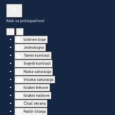
Alati za pristupačnost
Izokreni boje
Jednobojno
Tamni kontrast
Svijetli kontrast
Niska saturacija
Visoka saturacija
Istakni linkove
Istakni naslove
Čitač ekrana
Način čitanja