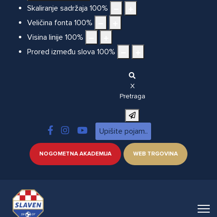
Skaliranje sadržaja
100
%
Veličina fonta
100
%
Visina linije
100
%
Prored između slova
100
%
X
Pretraga
NOGOMETNA AKADEMIJA
WEB TRGOVINA