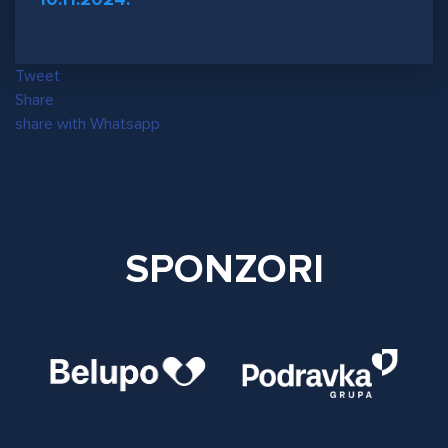
Tweet
Share
share with Whatsapp
SPONZORI