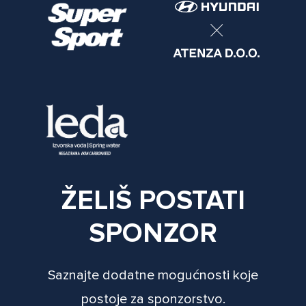
ŽELIŠ POSTATI
SPONZOR
Saznajte dodatne mogućnosti koje
postoje za sponzorstvo.