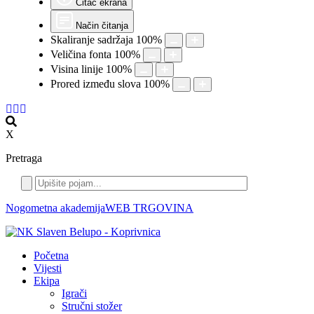
Čitač ekrana
Način čitanja
Skaliranje sadržaja
100
%
Veličina fonta
100
%
Visina linije
100
%
Prored između slova
100
%
X
Pretraga
Nogometna akademija
WEB TRGOVINA
Početna
Vijesti
Ekipa
Igrači
Stručni stožer