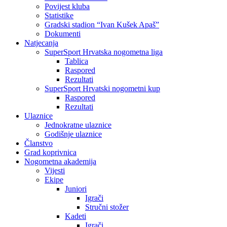
Povijest kluba
Statistike
Gradski stadion “Ivan Kušek Apaš”
Dokumenti
Natjecanja
SuperSport Hrvatska nogometna liga
Tablica
Raspored
Rezultati
SuperSport Hrvatski nogometni kup
Raspored
Rezultati
Ulaznice
Jednokratne ulaznice
Godišnje ulaznice
Članstvo
Grad koprivnica
Nogometna akademija
Vijesti
Ekipe
Juniori
Igrači
Stručni stožer
Kadeti
Igrači