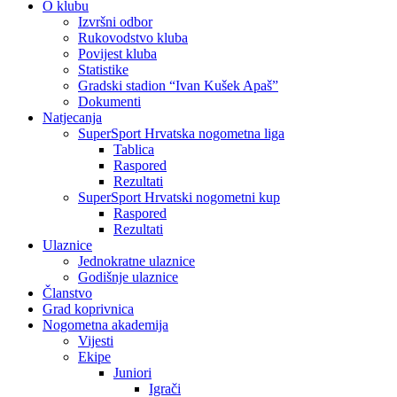
O klubu
Izvršni odbor
Rukovodstvo kluba
Povijest kluba
Statistike
Gradski stadion “Ivan Kušek Apaš”
Dokumenti
Natjecanja
SuperSport Hrvatska nogometna liga
Tablica
Raspored
Rezultati
SuperSport Hrvatski nogometni kup
Raspored
Rezultati
Ulaznice
Jednokratne ulaznice
Godišnje ulaznice
Članstvo
Grad koprivnica
Nogometna akademija
Vijesti
Ekipe
Juniori
Igrači