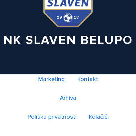
NK SLAVEN BELUPO
Marketing
Kontakt
Arhiva
Politika privatnosti
Kolačići