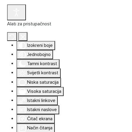
Alati za pristupačnost
Izokreni boje
Jednobojno
Tamni kontrast
Svijetli kontrast
Niska saturacija
Visoka saturacija
Istakni linkove
Istakni naslove
Čitač ekrana
Način čitanja