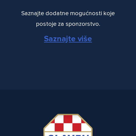
Saznajte dodatne mogućnosti koje
postoje za sponzorstvo.
Saznajte više