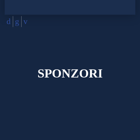
SPONZORI