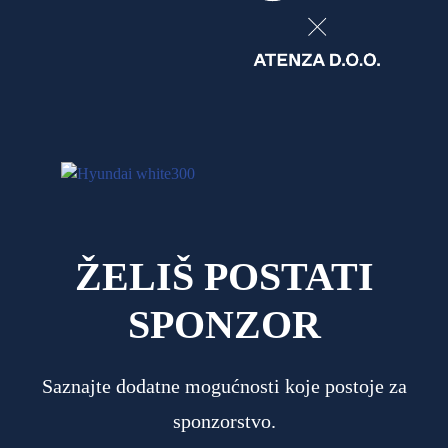
ŽELIŠ POSTATI
SPONZOR
Saznajte dodatne mogućnosti koje postoje za
sponzorstvo.