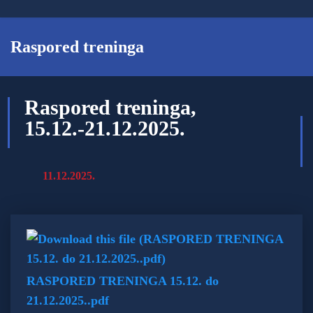
Raspored treninga
Raspored treninga,
15.12.-21.12.2025.
11.12.2025.
RASPORED TRENINGA 15.12. do
21.12.2025..pdf