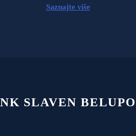
Saznajte više
NK SLAVEN BELUPO