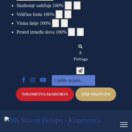
Skaliranje sadržaja
100
%
Veličina fonta
100
%
Visina linije
100
%
Prored između slova
100
%
X
Pretraga
NOGOMETNA AKADEMIJA
WEB TRGOVINA