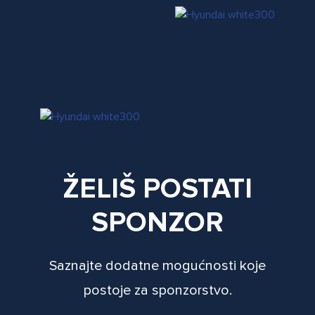
ŽELIŠ POSTATI
SPONZOR
Saznajte dodatne mogućnosti koje
postoje za sponzorstvo.