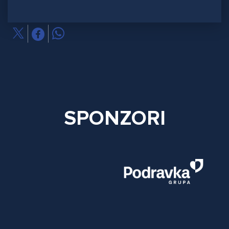
SPONZORI