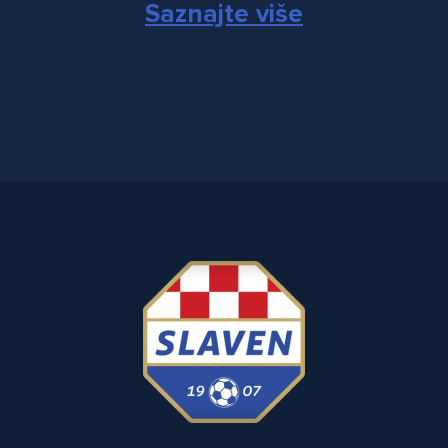
Saznajte više