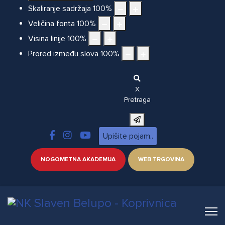
Skaliranje sadržaja
100
%
Veličina fonta
100
%
Visina linije
100
%
Prored između slova
100
%
X
Pretraga
NOGOMETNA AKADEMIJA
WEB TRGOVINA