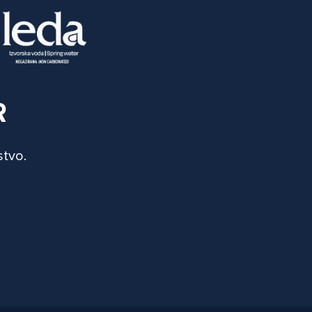
R
stvo.