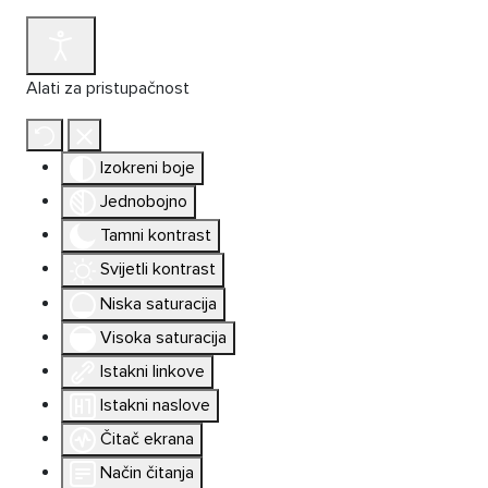
Alati za pristupačnost
Izokreni boje
Jednobojno
Tamni kontrast
Svijetli kontrast
Niska saturacija
Visoka saturacija
Istakni linkove
Istakni naslove
Čitač ekrana
Način čitanja