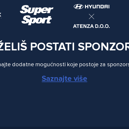
ŽELIŠ POSTATI SPONZO
ajte dodatne mogućnosti koje postoje za sponzor
Saznajte više