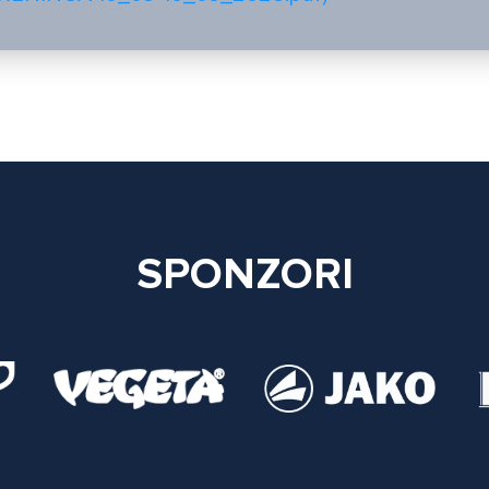
SPONZORI