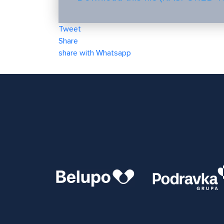
Tweet
Share
share with Whatsapp