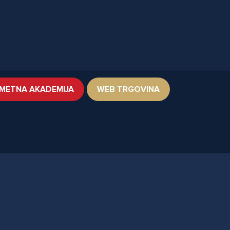
METNA AKADEMIJA
WEB TRGOVINA