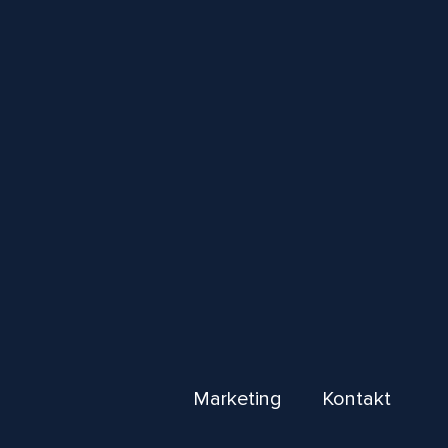
Marketing
Kontakt