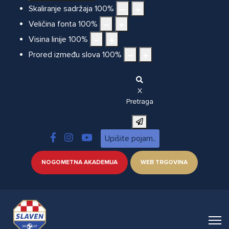
Skaliranje sadržaja
100
%
Veličina fonta
100
%
Visina linije
100
%
Prored između slova
100
%
X
Pretraga
NOGOMETNA AKADEMIJA
WEB TRGOVINA