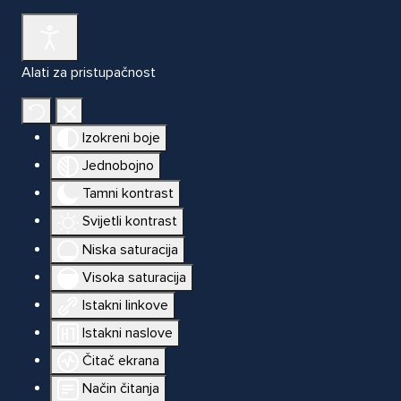
Alati za pristupačnost
Izokreni boje
Jednobojno
Tamni kontrast
Svijetli kontrast
Niska saturacija
Visoka saturacija
Istakni linkove
Istakni naslove
Čitač ekrana
Način čitanja