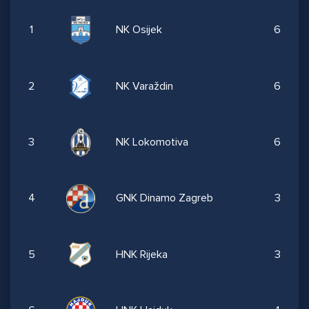
1
NK Osijek
6
2
NK Varaždin
6
3
NK Lokomotiva
6
4
GNK Dinamo Zagreb
3
5
HNK Rijeka
3