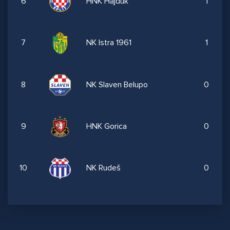
6
HNK Hajduk
1
7
NK Istra 1961
1
8
NK Slaven Belupo
0
9
HNK Gorica
0
10
NK Rudeš
0