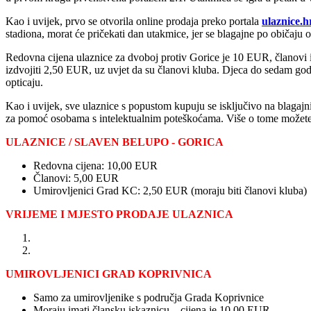
Kao i uvijek, prvo se otvorila online prodaja preko portala
ulaznice.h
stadiona, morat će pričekati dan utakmice, jer se blagajne po običaju 
Redovna cijena ulaznice za dvoboj protiv Gorice je 10 EUR, članovi i
izdvojiti 2,50 EUR, uz uvjet da su članovi kluba. Djeca do sedam godi
opticaju.
Kao i uvijek, sve ulaznice s popustom kupuju se isključivo na blagajni
za pomoć osobama s intelektualnim poteškoćama. Više o tome možete
ULAZNICE / SLAVEN BELUPO - GORICA
Redovna cijena: 10,00 EUR
Članovi: 5,00 EUR
Umirovljenici Grad KC: 2,50 EUR (moraju biti članovi kluba)
VRIJEME I MJESTO PRODAJE ULAZNICA
WEB PRODAJA - počela u ponedjeljak, 1. 12. u 9:00 sati i traj
BLAGAJNE - prodaja počinje dva sata prije početka utakmice
UMIROVLJENICI GRAD KOPRIVNICA
Samo za umirovljenike s područja Grada Koprivnice
Moraju imati člansku iskaznicu – cijena je 10,00 EUR