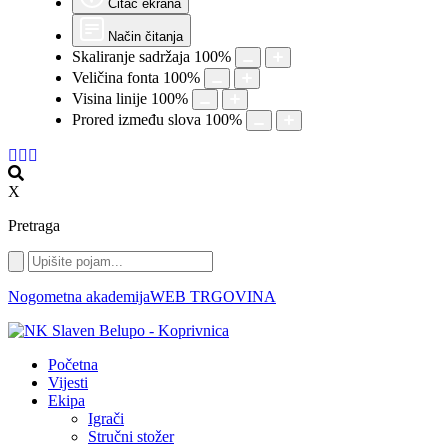
Čitač ekrana
Način čitanja
Skaliranje sadržaja
100
%
Veličina fonta
100
%
Visina linije
100
%
Prored između slova
100
%
X
Pretraga
Nogometna akademija
WEB TRGOVINA
Početna
Vijesti
Ekipa
Igrači
Stručni stožer