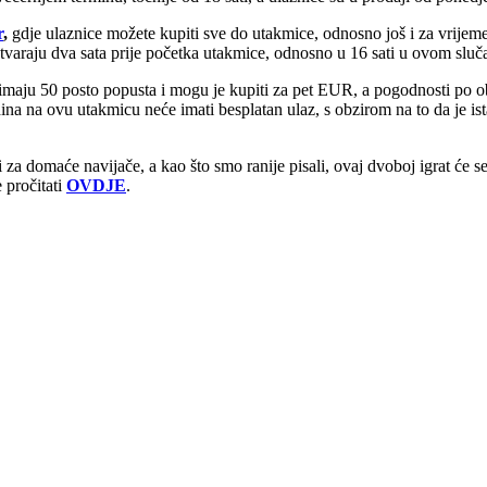
r
,
gdje ulaznice možete kupiti sve do utakmice, odnosno još i za vrijeme t
otvaraju dva sata prije početka utakmice, odnosno u 16 sati u ovom sluč
maju 50 posto popusta i mogu je kupiti za pet EUR, a pogodnosti po ob
na na ovu utakmicu neće imati besplatan ulaz, s obzirom na to da je ist
 za domaće navijače, a kao što smo ranije pisali, ovaj dvoboj igrat će 
 pročitati
OVDJE
.
e do kraja utakmice