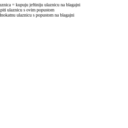
znica = kupuju jeftiniju ulaznicu na blagajni
piti ulaznicu s ovim popustom
dnokatnu ulaznicu s popustom na blagajni