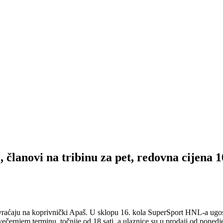
 članovi na tribinu za pet, redovna cijena 
aćaju na koprivnički Apaš. U sklopu 16. kola SuperSport HNL-a ugostit
černjem terminu, točnije od 18 sati, a ulaznice su u prodaji od ponedj