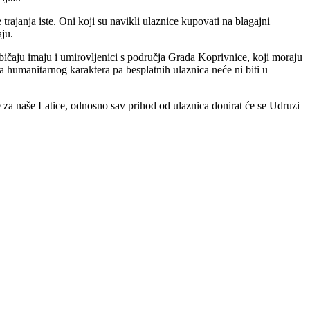
rajanja iste. Oni koji su navikli ulaznice kupovati na blagajni
aju.
ičaju imaju i umirovljenici s područja Grada Koprivnice, koji moraju
a humanitarnog karaktera pa besplatnih ulaznica neće ni biti u
se za naše Latice, odnosno sav prihod od ulaznica donirat će se Udruzi