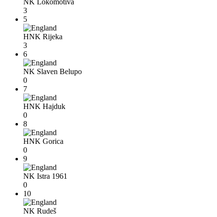
NK Lokomotiva
3
5
HNK Rijeka
3
6
NK Slaven Belupo
0
7
HNK Hajduk
0
8
HNK Gorica
0
9
NK Istra 1961
0
10
NK Rudeš