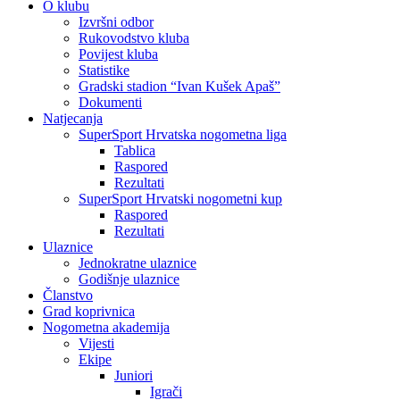
O klubu
Izvršni odbor
Rukovodstvo kluba
Povijest kluba
Statistike
Gradski stadion “Ivan Kušek Apaš”
Dokumenti
Natjecanja
SuperSport Hrvatska nogometna liga
Tablica
Raspored
Rezultati
SuperSport Hrvatski nogometni kup
Raspored
Rezultati
Ulaznice
Jednokratne ulaznice
Godišnje ulaznice
Članstvo
Grad koprivnica
Nogometna akademija
Vijesti
Ekipe
Juniori
Igrači