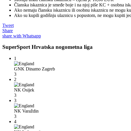
Članska iskaznica je smeđe boje i na njoj piše KC + osobna iska
Ako nemaju člansku iskaznicu ili osobnu iskaznicu ne mogu ku
Ako su kupili godišnju ulaznicu s popustom, ne mogu kupiti je
Tweet
Share
share with Whatsapp
SuperSport Hrvatska nogometna liga
1
GNK Dinamo Zagreb
3
2
NK Osijek
3
3
NK Varaždin
3
4