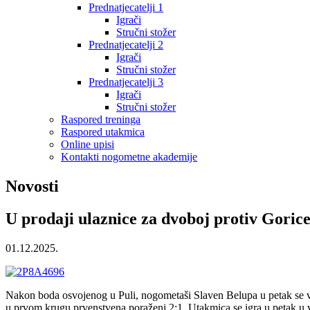
Prednatjecatelji 1
Igrači
Stručni stožer
Prednatjecatelji 2
Igrači
Stručni stožer
Prednatjecatelji 3
Igrači
Stručni stožer
Raspored treninga
Raspored utakmica
Online upisi
Kontakti nogometne akademije
Novosti
U prodaji ulaznice za dvoboj protiv Gorice,
01.12.2025.
Nakon boda osvojenog u Puli, nogometaši Slaven Belupa u petak se vr
u prvom krugu prvenstvena poraženi 2:1. Utakmica se igra u petak u ve