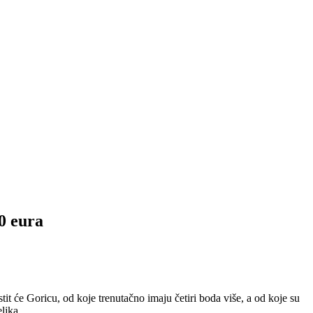
10 eura
 će Goricu, od koje trenutačno imaju četiri boda više, a od koje su
eljka.