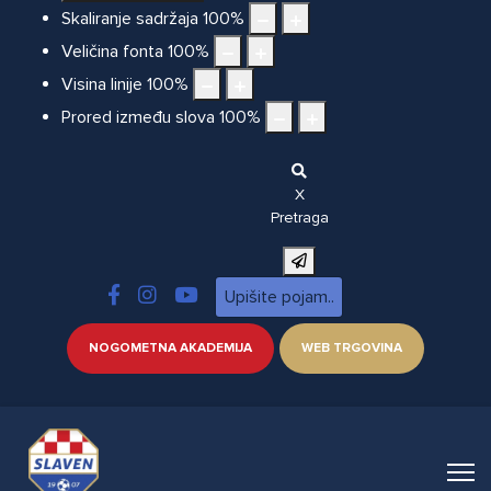
Skaliranje sadržaja
100
%
Veličina fonta
100
%
Visina linije
100
%
Prored između slova
100
%
X
Pretraga
NOGOMETNA AKADEMIJA
WEB TRGOVINA