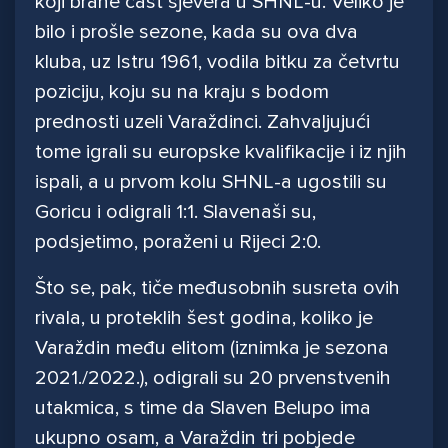
koji brane čast sjevera u SHNL-u. Veliko je
bilo i prošle sezone, kada su ova dva
kluba, uz Istru 1961, vodila bitku za četvrtu
poziciju, koju su na kraju s bodom
prednosti uzeli Varaždinci. Zahvaljujući
tome igrali su europske kvalifikacije i iz njih
ispali, a u prvom kolu SHNL-a ugostili su
Goricu i odigrali 1:1. Slavenaši su,
podsjetimo, poraženi u Rijeci 2:0.
Što se, pak, tiče međusobnih susreta ovih
rivala, u proteklih šest godina, koliko je
Varaždin među elitom (iznimka je sezona
2021./2022.), odigrali su 20 prvenstvenih
utakmica, s time da Slaven Belupo ima
ukupno osam, a Varaždin tri pobjede