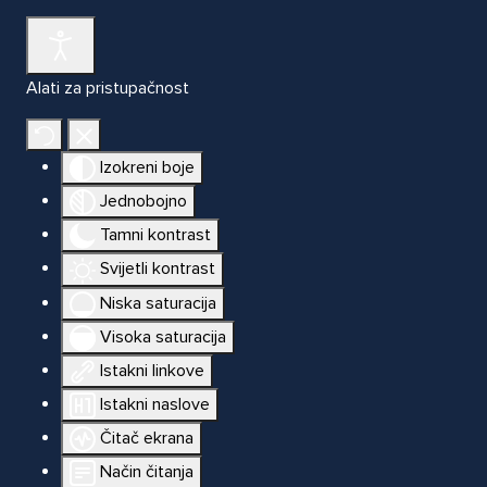
Alati za pristupačnost
Izokreni boje
Jednobojno
Tamni kontrast
Svijetli kontrast
Niska saturacija
Visoka saturacija
Istakni linkove
Istakni naslove
Čitač ekrana
Način čitanja