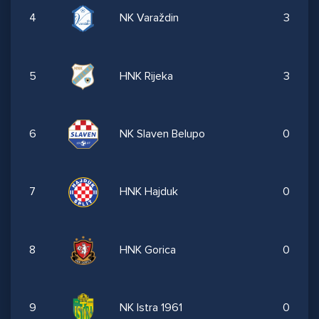
4
NK Varaždin
3
5
HNK Rijeka
3
6
NK Slaven Belupo
0
7
HNK Hajduk
0
8
HNK Gorica
0
9
NK Istra 1961
0