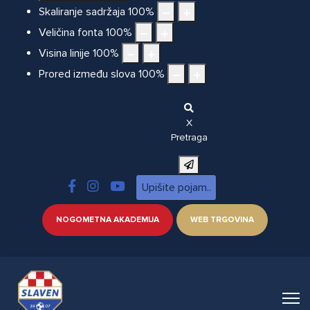
Skaliranje sadržaja
100
%
Veličina fonta
100
%
Visina linije
100
%
Prored između slova
100
%
X
Pretraga
NOGOMETNA AKADEMIJA
WEB TRGOVINA