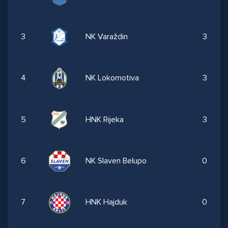
3
NK Varaždin
3
4
NK Lokomotiva
3
5
HNK Rijeka
3
6
NK Slaven Belupo
0
7
HNK Hajduk
0