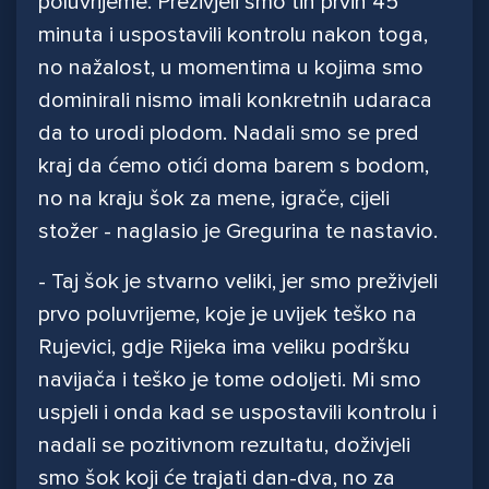
poluvrijeme. Preživjeli smo tih prvih 45
minuta i uspostavili kontrolu nakon toga,
no nažalost, u momentima u kojima smo
dominirali nismo imali konkretnih udaraca
da to urodi plodom. Nadali smo se pred
kraj da ćemo otići doma barem s bodom,
no na kraju šok za mene, igrače, cijeli
stožer - naglasio je Gregurina te nastavio.
- Taj šok je stvarno veliki, jer smo preživjeli
prvo poluvrijeme, koje je uvijek teško na
Rujevici, gdje Rijeka ima veliku podršku
navijača i teško je tome odoljeti. Mi smo
uspjeli i onda kad se uspostavili kontrolu i
nadali se pozitivnom rezultatu, doživjeli
smo šok koji će trajati dan-dva, no za