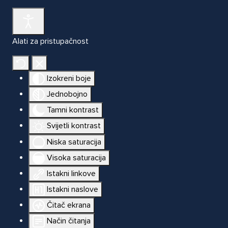
Alati za pristupačnost
Izokreni boje
Jednobojno
Tamni kontrast
Svijetli kontrast
Niska saturacija
Visoka saturacija
Istakni linkove
Istakni naslove
Čitač ekrana
Način čitanja