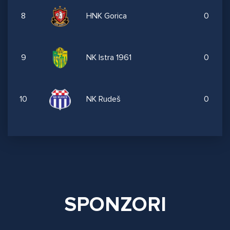
8
HNK Gorica
0
9
NK Istra 1961
0
10
NK Rudeš
0
SPONZORI