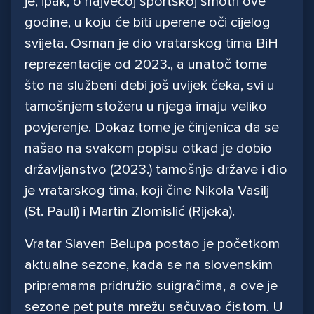
je, ipak, o najvećoj sportskoj smotri ove
godine, u koju će biti uperene oči cijelog
svijeta. Osman je dio vratarskog tima BiH
reprezentacije od 2023., a unatoč tome
što na službeni debi još uvijek čeka, svi u
tamošnjem stožeru u njega imaju veliko
povjerenje. Dokaz tome je činjenica da se
našao na svakom popisu otkad je dobio
državljanstvo (2023.) tamošnje države i dio
je vratarskog tima, koji čine Nikola Vasilj
(St. Pauli) i Martin Zlomislić (Rijeka).
Vratar Slaven Belupa postao je početkom
aktualne sezone, kada se na slovenskim
pripremama pridružio suigračima, a ove je
sezone pet puta mrežu sačuvao čistom. U