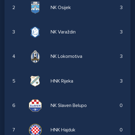
2
NK Osijek
3
3
NK Varaždin
3
4
NK Lokomotiva
3
5
HNK Rijeka
3
6
NK Slaven Belupo
0
7
HNK Hajduk
0