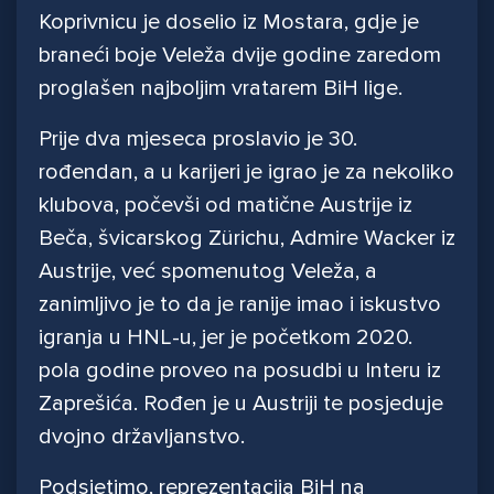
Koprivnicu je doselio iz Mostara, gdje je
braneći boje Veleža dvije godine zaredom
proglašen najboljim vratarem BiH lige.
Prije dva mjeseca proslavio je 30.
rođendan, a u karijeri je igrao je za nekoliko
klubova, počevši od matične Austrije iz
Beča, švicarskog Zürichu, Admire Wacker iz
Austrije, već spomenutog Veleža, a
zanimljivo je to da je ranije imao i iskustvo
igranja u HNL-u, jer je početkom 2020.
pola godine proveo na posudbi u Interu iz
Zaprešića. Rođen je u Austriji te posjeduje
dvojno državljanstvo.
Podsjetimo, reprezentacija BiH na