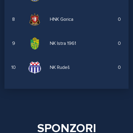
8
HNK Gorica
0
9
NK Istra 1961
0
10
NK Rudeš
0
SPONZORI