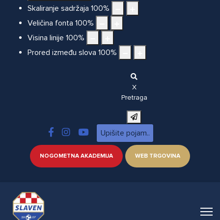
Skaliranje sadržaja
100
%
Veličina fonta
100
%
Visina linije
100
%
Prored između slova
100
%
X
Pretraga
NOGOMETNA AKADEMIJA
WEB TRGOVINA