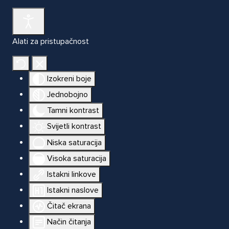
Alati za pristupačnost
Izokreni boje
Jednobojno
Tamni kontrast
Svijetli kontrast
Niska saturacija
Visoka saturacija
Istakni linkove
Istakni naslove
Čitač ekrana
Način čitanja