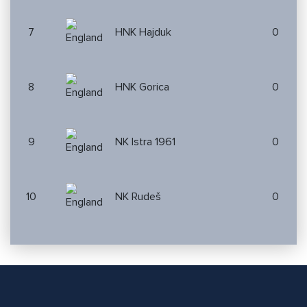
7
HNK Hajduk
0
8
HNK Gorica
0
9
NK Istra 1961
0
10
NK Rudeš
0