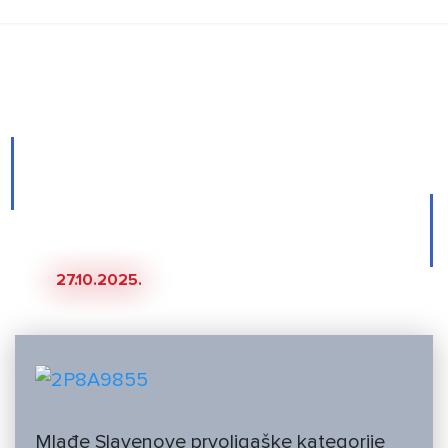
Novosti
Vikend za zaborav mlađih
kategorija, poraze upisali i
juniori i kadeti i pioniri
27.10.2025.
Mlađe Slavenove prvoligaške kategorije