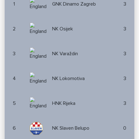
1
GNK Dinamo Zagreb
3
2
NK Osijek
3
3
NK Varaždin
3
4
NK Lokomotiva
3
5
HNK Rijeka
3
6
NK Slaven Belupo
0