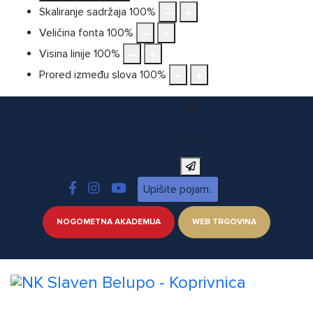
Skaliranje sadržaja
100
%
Veličina fonta
100
%
Visina linije
100
%
Prored između slova
100
%
X
Pretraga
NOGOMETNA AKADEMIJA
WEB TRGOVINA