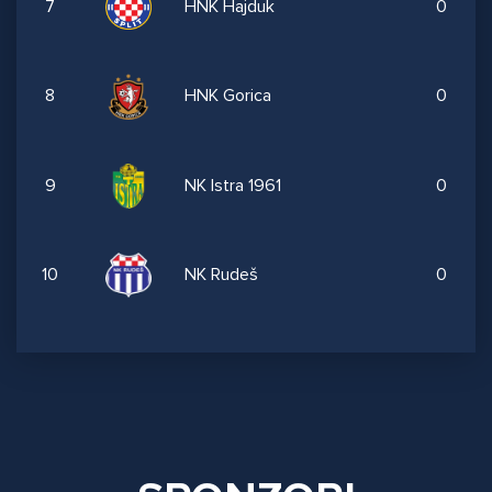
7
HNK Hajduk
0
8
HNK Gorica
0
9
NK Istra 1961
0
10
NK Rudeš
0