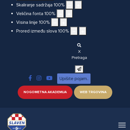
Skaliranje sadržaja
100
%
Veličina fonta
100
%
Visina linije
100
%
Prored između slova
100
%
X
Pretraga
NOGOMETNA AKADEMIJA
WEB TRGOVINA