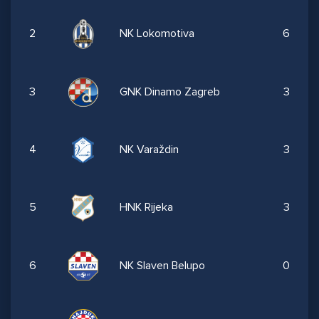
2
NK Lokomotiva
6
3
GNK Dinamo Zagreb
3
4
NK Varaždin
3
5
HNK Rijeka
3
6
NK Slaven Belupo
0