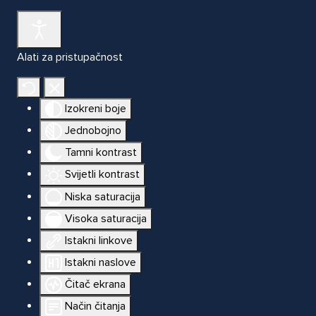
Alati za pristupačnost
Izokreni boje
Jednobojno
Tamni kontrast
Svijetli kontrast
Niska saturacija
Visoka saturacija
Istakni linkove
Istakni naslove
Čitač ekrana
Način čitanja