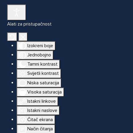
Alati za pristupačnost
Izokreni boje
Jednobojno
Tamni kontrast
Svijetli kontrast
Niska saturacija
Visoka saturacija
Istakni linkove
Istakni naslove
Čitač ekrana
Način čitanja