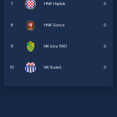
7
HNK Hajduk
0
8
HNK Gorica
0
9
NK Istra 1961
0
10
NK Rudeš
0