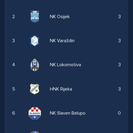
2
NK Osijek
3
3
NK Varaždin
3
4
NK Lokomotiva
3
5
HNK Rijeka
3
6
NK Slaven Belupo
0