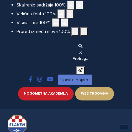
Skaliranje sadržaja
100
%
Veličina fonta
100
%
Visina linije
100
%
Prored između slova
100
%
X
Pretraga
NOGOMETNA AKADEMIJA
WEB TRGOVINA