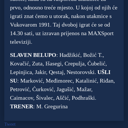
prvo, odnosno treće mjesto. U kojoj od njih će
igrati znat ćemo u utorak, nakon utakmice s
Vukovarom 1991. Taj dvoboj igrat će se od
14.30 sati, uz izravan prijenos na MAXSport
televiziji.
SLAVEN BELUPO
: Hadžikić, Božić T.,
Kovačić, Zuta, Išasegi, Crepulja, Ćubelić,
Lepinjica, Jakir, Qestaj, Nestorovski.
UŠLI
SU
: Marković, Međimorec, Katalinić, Riđan,
Petrović, Ćurković, Jagušić, Mažar,
Caimacov, Šivalec, Aščić, Podhraški.
TRENER
: M. Gregurina
Tweet