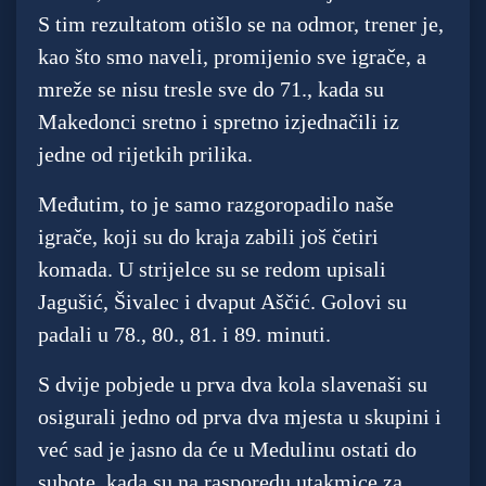
S tim rezultatom otišlo se na odmor, trener je,
kao što smo naveli, promijenio sve igrače, a
mreže se nisu tresle sve do 71., kada su
Makedonci sretno i spretno izjednačili iz
jedne od rijetkih prilika.
Međutim, to je samo razgoropadilo naše
igrače, koji su do kraja zabili još četiri
komada. U strijelce su se redom upisali
Jagušić, Šivalec i dvaput Aščić. Golovi su
padali u 78., 80., 81. i 89. minuti.
S dvije pobjede u prva dva kola slavenaši su
osigurali jedno od prva dva mjesta u skupini i
već sad je jasno da će u Medulinu ostati do
subote, kada su na rasporedu utakmice za