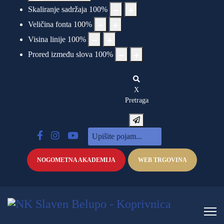
Skaliranje sadržaja
100
%
Veličina fonta
100
%
Visina linije
100
%
Prored između slova
100
%
X
Pretraga
NOGOMETNA AKADEMIJA
WEB TRGOVINA