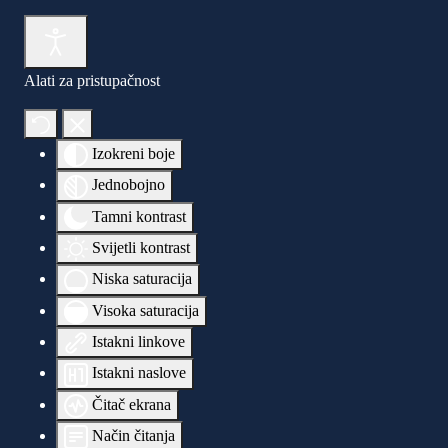
Alati za pristupačnost
Izokreni boje
Jednobojno
Tamni kontrast
Svijetli kontrast
Niska saturacija
Visoka saturacija
Istakni linkove
Istakni naslove
Čitač ekrana
Način čitanja