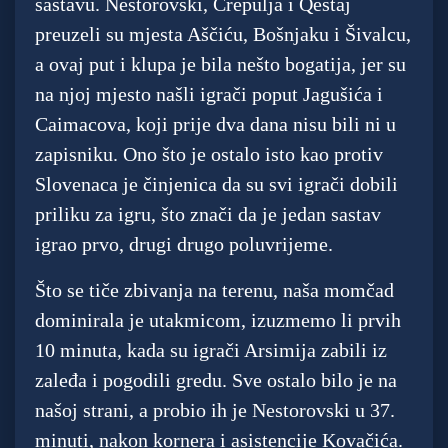
sastavu. Nestorovski, Crepulja i Qestaj
preuzeli su mjesta Aščiću, Bošnjaku i Šivalcu,
a ovaj put i klupa je bila nešto bogatija, jer su
na njoj mjesto našli igrači poput Jagušića i
Caimacova, koji prije dva dana nisu bili ni u
zapisniku. Ono što je ostalo isto kao protiv
Slovenaca je činjenica da su svi igrači dobili
priliku za igru, što znači da je jedan sastav
igrao prvo, drugi drugo poluvrijeme.
Što se tiče zbivanja na terenu, naša momčad
dominirala je utakmicom, izuzmemo li prvih
10 minuta, kada su igrači Arsimija zabili iz
zaleđa i pogodili gredu. Sve ostalo bilo je na
našoj strani, a probio ih je Nestorovski u 37.
minuti, nakon kornera i asistencije Kovačića.