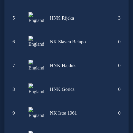
5
HNK Rijeka
3
6
NK Slaven Belupo
0
7
HNK Hajduk
0
8
HNK Gorica
0
9
NK Istra 1961
0