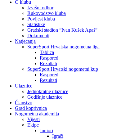
O klubu
Izvršni odbor
Rukovodstvo kluba
Povijest kluba
Statistike
Gradski stadion “Ivan Kušek Apaš”
Dokumenti
Natjecanja
SuperSport Hrvatska nogometna liga
Tablica
Raspored
Rezultati
SuperSport Hrvatski nogometni kup
Raspored
Rezultati
Ulaznice
Jednokratne ulaznice
Godišnje ulaznice
Članstvo
Grad koprivnica
Nogometna akademija
Vijesti
Ekipe
Juniori
Igrači