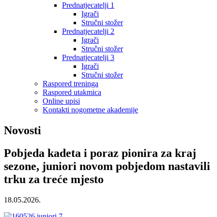
Prednatjecatelji 1
Igrači
Stručni stožer
Prednatjecatelji 2
Igrači
Stručni stožer
Prednatjecatelji 3
Igrači
Stručni stožer
Raspored treninga
Raspored utakmica
Online upisi
Kontakti nogometne akademije
Novosti
Pobjeda kadeta i poraz pionira za kraj
sezone, juniori novom pobjedom nastavili
trku za treće mjesto
18.05.2026.