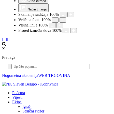
Čitač ekrana
Način čitanja
Skaliranje sadržaja
100
%
Veličina fonta
100
%
Visina linije
100
%
Prored između slova
100
%
X
Pretraga
Nogometna akademija
WEB TRGOVINA
Početna
Vijesti
Ekipa
Igrači
Stručni stožer