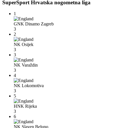
SuperSport Hrvatska nogometna liga
1
GNK Dinamo Zagreb
3
2
NK Osijek
3
3
NK Varaždin
3
4
NK Lokomotiva
3
5
HNK Rijeka
3
6
NK Slaven Belupo