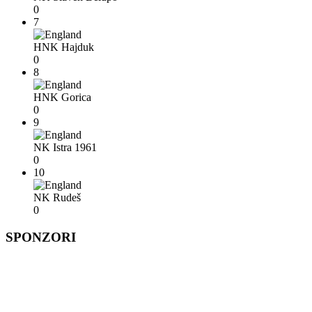
0
7
HNK Hajduk
0
8
HNK Gorica
0
9
NK Istra 1961
0
10
NK Rudeš
0
SPONZORI