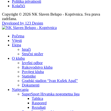
Politika privatnosti
Kolačići
Copyright © 2026 NK Slaven Belupo - Koprivnica. Sva prava
zadržana.
Developed by 123 Design
Početna
Vijesti
Ekipa
Igrači
Stručni stožer
O klubu
Izvršni odbor
Rukovodstvo kluba
Povijest kluba
Statistike
Gradski stadion “Ivan Kušek Apaš”
Dokumenti
Natjecanja
SuperSport Hrvatska nogometna liga
Tablica
Raspored
Rezultati