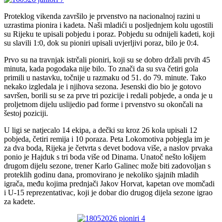
Proteklog vikenda završilo je prvenstvo na nacionalnoj razini u
uzrastima pionira i kadeta. Naši mladići u posljednjem kolu ugostili
su Rijeku te upisali pobjedu i poraz. Pobjedu su odnijeli kadeti, koji
su slavili 1:0, dok su pioniri upisali uvjerljivi poraz, bilo je 0:4.
Prvo su na travnjak istrčali pioniri, koji su se dobro držali prvih 45
minuta, kada pogodaka nije bilo. To znači da su sva četiri gola
primili u nastavku, točnije u razmaku od 51. do 79. minute. Tako
nekako izgledala je i njihova sezona. Jesenski dio bio je gotovo
savršen, borili su se za prve tri pozicije i redali pobjede, a onda je u
proljetnom dijelu uslijedio pad forme i prvenstvo su okončali na
šestoj poziciji.
U ligi se natjecalo 14 ekipa, a dečki su kroz 26 kola upisali 12
pobjeda, četiri remija i 10 poraza. Peta Lokomotiva pobjegla im je
za dva boda, Rijeka je četvrta s devet bodova više, a naslov prvaka
ponio je Hajduk s tri boda više od Dinama. Unatoč nešto lošijem
drugom dijelu sezone, trener Karlo Galinec može biti zadovoljan s
proteklih godinu dana, promovirano je nekoliko sjajnih mladih
igrača, među kojima prednjači Jakov Horvat, kapetan ove momčadi
i U-15 reprezentativac, koji je dobar dio drugog dijela sezone igrao
za kadete.