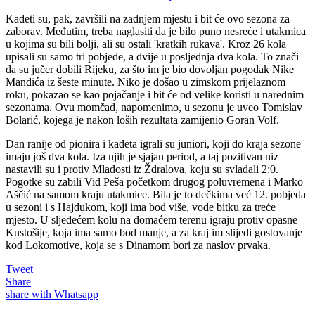
Kadeti su, pak, završili na zadnjem mjestu i bit će ovo sezona za
zaborav. Međutim, treba naglasiti da je bilo puno nesreće i utakmica
u kojima su bili bolji, ali su ostali 'kratkih rukava'. Kroz 26 kola
upisali su samo tri pobjede, a dvije u posljednja dva kola. To znači
da su jučer dobili Rijeku, za što im je bio dovoljan pogodak Nike
Mandića iz šeste minute. Niko je došao u zimskom prijelaznom
roku, pokazao se kao pojačanje i bit će od velike koristi u narednim
sezonama. Ovu momčad, napomenimo, u sezonu je uveo Tomislav
Bolarić, kojega je nakon loših rezultata zamijenio Goran Volf.
Dan ranije od pionira i kadeta igrali su juniori, koji do kraja sezone
imaju još dva kola. Iza njih je sjajan period, a taj pozitivan niz
nastavili su i protiv Mladosti iz Ždralova, koju su svladali 2:0.
Pogotke su zabili Vid Peša početkom drugog poluvremena i Marko
Aščić na samom kraju utakmice. Bila je to dečkima već 12. pobjeda
u sezoni i s Hajdukom, koji ima bod više, vode bitku za treće
mjesto. U sljedećem kolu na domaćem terenu igraju protiv opasne
Kustošije, koja ima samo bod manje, a za kraj im slijedi gostovanje
kod Lokomotive, koja se s Dinamom bori za naslov prvaka.
Tweet
Share
share with Whatsapp