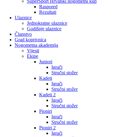
SuperSport Hrvatski nogometni kup
Raspored
Rezultati
Ulaznice
Jednokratne ulaznice
Godišnje ulaznice
Članstvo
Grad koprivnica
Nogometna akademija
Vijesti
Ekipe
Juniori
Igrači
Stručni stožer
Kadeti
Igrači
Stručni stožer
Kadeti 2
Igrači
Stručni stožer
Pioniri
Igrači
Stručni stožer
Pioniri 2
Igrači