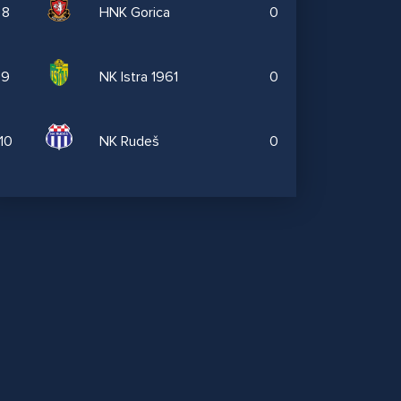
8
HNK Gorica
0
9
NK Istra 1961
0
10
NK Rudeš
0