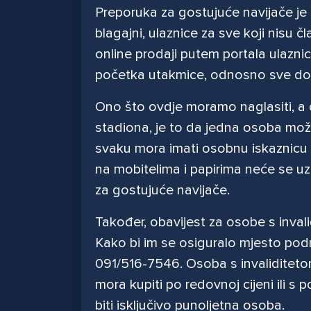
Preporuka za gostujuće navijače je
blagajni, ulaznice za sve koji nisu č
online prodaji putem portala ulaznic
početka utakmice, odnosno sve dok
Ono što ovdje moramo naglasiti, a 
stadiona, je to da jedna osoba može
svaku mora imati osobnu iskaznicu f
na mobitelima i papirima neće se uzim
za gostujuće navijače.
Također, obavijest za osobe s invali
Kako bi im se osiguralo mjesto podno
091/516-7546. Osoba s invaliditetom
mora kupiti po redovnoj cijeni ili s
biti isključivo punoljetna osoba.