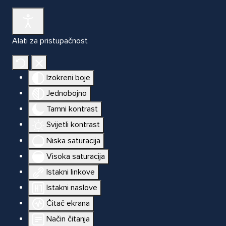
Alati za pristupačnost
Izokreni boje
Jednobojno
Tamni kontrast
Svijetli kontrast
Niska saturacija
Visoka saturacija
Istakni linkove
Istakni naslove
Čitač ekrana
Način čitanja