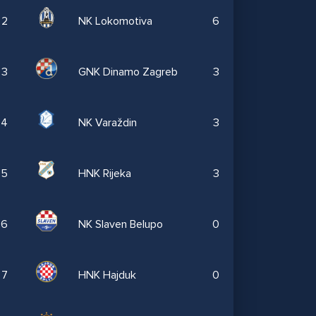
2
NK Lokomotiva
6
3
GNK Dinamo Zagreb
3
4
NK Varaždin
3
5
HNK Rijeka
3
6
NK Slaven Belupo
0
7
HNK Hajduk
0