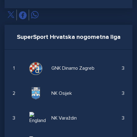
SuperSport Hrvatska nogometna liga
1
GNK Dinamo Zagreb
3
2
NK Osijek
3
3
NK Varaždin
3