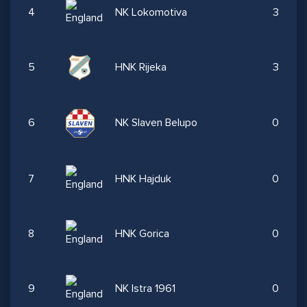
4
NK Lokomotiva
3
5
HNK Rijeka
3
6
NK Slaven Belupo
0
7
HNK Hajduk
0
8
HNK Gorica
0
9
NK Istra 1961
0