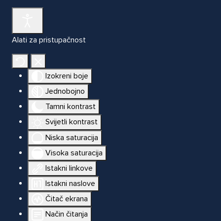
Alati za pristupačnost
Izokreni boje
Jednobojno
Tamni kontrast
Svijetli kontrast
Niska saturacija
Visoka saturacija
Istakni linkove
Istakni naslove
Čitač ekrana
Način čitanja