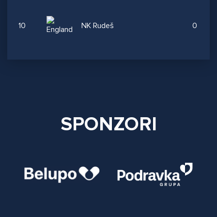
10
NK Rudeš
0
SPONZORI