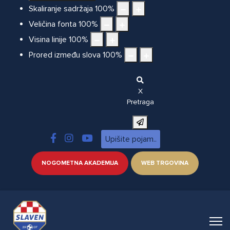
Skaliranje sadržaja
100
%
Veličina fonta
100
%
Visina linije
100
%
Prored između slova
100
%
X
Pretraga
NOGOMETNA AKADEMIJA
WEB TRGOVINA