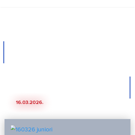
Novosti
Juniori Gecijevim
eurogolovima upisali
četvrtu pobjedu u pet kola,
porazi kadeta i pionira u
Osijeku
16.03.2026.