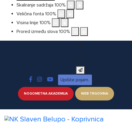
Skaliranje sadržaja
100
%
Veličina fonta
100
%
Visina linije
100
%
Prored između slova
100
%
X
Pretraga
NOGOMETNA AKADEMIJA
WEB TRGOVINA