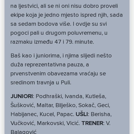
na ljestvici, ali se ni oni nisu dobro proveli
ekipe koja je jedno mjesto ispred njih, sada
sa sedam bodova više. I ovdje su svi
pogoci pali u drugom poluvremenu, u
razmaku između 47 i 79. minute.
Baš kao i juniorima, i njima slijedi nešto
duža reprezentativna pauza, a
prvenstvenim obavezama vraćaju se
sredinom travnja u Puli.
JUNIORI
: Podhraški, Ivanda, Kutleša,
Šušković, Maltar, Bilješko, Sokač, Geci,
Habijanec, Kucel, Papac.
UŠLI
: Berisha,
Vučković, Markovski, Vicić.
TRENER
: V.
Balagović