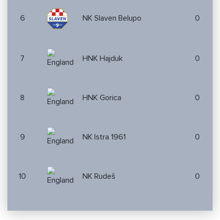
6
NK Slaven Belupo
0
7
HNK Hajduk
0
8
HNK Gorica
0
9
NK Istra 1961
0
10
NK Rudeš
0