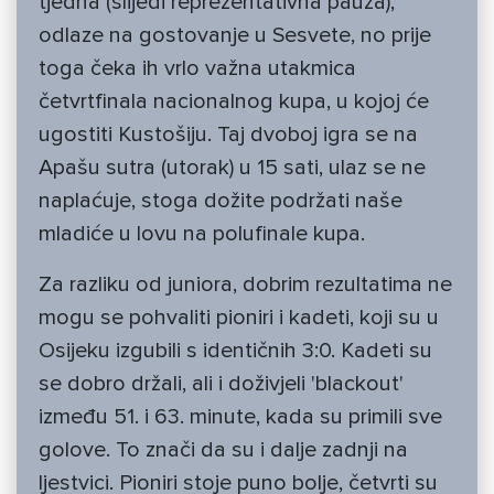
tjedna (slijedi reprezentativna pauza),
odlaze na gostovanje u Sesvete, no prije
toga čeka ih vrlo važna utakmica
četvrtfinala nacionalnog kupa, u kojoj će
ugostiti Kustošiju. Taj dvoboj igra se na
Apašu sutra (utorak) u 15 sati, ulaz se ne
naplaćuje, stoga dožite podržati naše
mladiće u lovu na polufinale kupa.
Za razliku od juniora, dobrim rezultatima ne
mogu se pohvaliti pioniri i kadeti, koji su u
Osijeku izgubili s identičnih 3:0. Kadeti su
se dobro držali, ali i doživjeli 'blackout'
između 51. i 63. minute, kada su primili sve
golove. To znači da su i dalje zadnji na
ljestvici. Pioniri stoje puno bolje, četvrti su