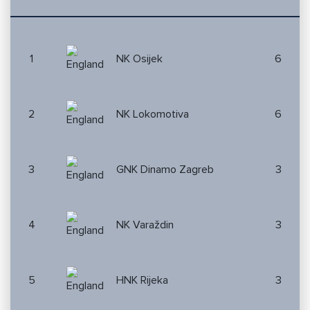
1
NK Osijek
6
2
NK Lokomotiva
6
3
GNK Dinamo Zagreb
3
4
NK Varaždin
3
5
HNK Rijeka
3