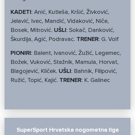
KADETI
: Anić, Kutleša, Kršić, Živković,
Jelavić, Ivec, Mandić, Vidaković, Niče,
Bosek, Mitrović.
UŠLI
: Sokač, Danković,
Škurdija, Agić, Podravac.
TRENER
: G. Volf
PIONIRI
: Balent, Ivanović, Žužić, Legemec,
Božek, Vuković, Stažnik, Mamula, Horvat,
Blagojević, Kliček.
UŠLI
: Bahnik, Filipović,
Ružić, Topić, Kajić.
TRENER
: K. Galinec
SuperSport Hrvatska nogometna liga