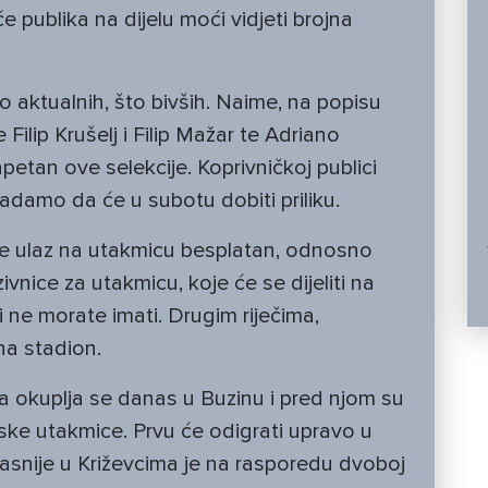
e publika na dijelu moći vidjeti brojna
o aktualnih, što bivših. Naime, na popisu
 Filip Krušelj i Filip Mažar te Adriano
apetan ove selekcije. Koprivničkoj publici
nadamo da će u subotu dobiti priliku.
 je ulaz na utakmicu besplatan, odnosno
vnice za utakmicu, koje će se dijeliti na
 ne morate imati. Drugim riječima,
 na stadion.
a okuplja se danas u Buzinu i pred njom su
jske utakmice. Prvu će odigrati upravo u
 kasnije u Križevcima je na rasporedu dvoboj