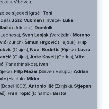
 Irske u Vrbovcu.
e se sljedeći igrači:
Toni
deš),
Jozo Vukman
(Hrvace),
Luka
lačić
(Udinese),
Dominik
l Leonesa),
Sven Lesjak
(Varaždin),
Moreno
vić
(Zürich),
Šimun Hrgović
(Hajduk),
Filip
ukvić
(Osijek),
Noel Bodetić
(Rijeka),
Lovro
ančić
(Osijek),
Ante Kavelj
(Gorica),
Vito
ić
(Panathinaikos),
Ivan
ijeka),
Filip Mažar
(Slaven Belupo),
Adrian
vić
(Hajduk),
Mirko
(Basel 1893),
Antonio Ilić
(Zrinjski),
Stjepan
eš),
Fran Topić
(Dinamo),
Bartol