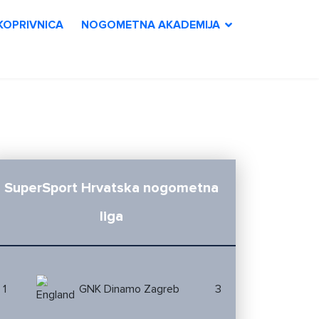
KOPRIVNICA
NOGOMETNA AKADEMIJA
SuperSport Hrvatska nogometna
liga
1
GNK Dinamo Zagreb
3