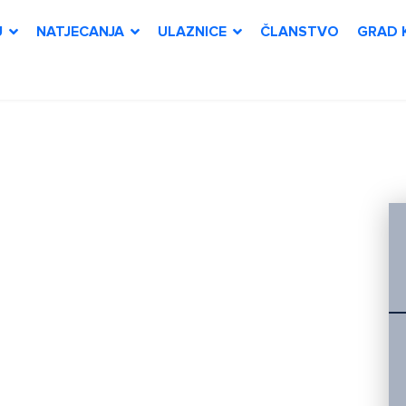
U
NATJECANJA
ULAZNICE
ČLANSTVO
GRAD 
-21
ija u subotu
Koprivnici