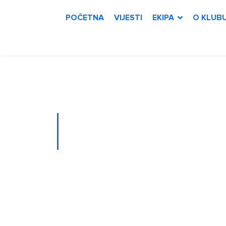
POČETNA
VIJESTI
EKIPA
O KLUB
Novosti
Hrvatska U
reprezentac
u 15 sati u 