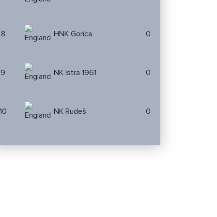
8
HNK Gorica
0
9
NK Istra 1961
0
10
NK Rudeš
0