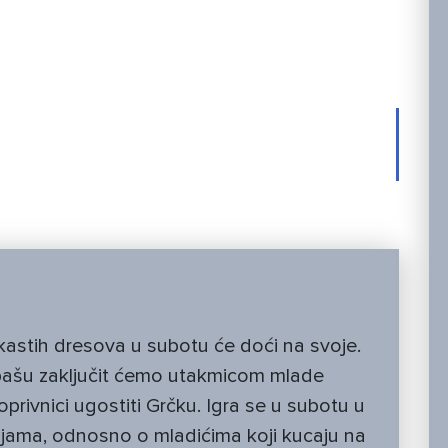
rčku, ulaz na
e besplatan
ckastih dresova u subotu će doći na svoje.
pašu zaključit ćemo utakmicom mlade
oprivnici ugostiti Grčku. Igra se u subotu u
acijama, odnosno o mladićima koji kucaju na