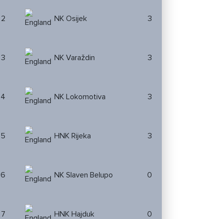
2
NK Osijek
3
3
NK Varaždin
3
4
NK Lokomotiva
3
5
HNK Rijeka
3
6
NK Slaven Belupo
0
7
HNK Hajduk
0