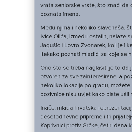
vrata seniorske vrste, što znači da ć
poznata imena.
Među njima i nekoliko slavenaša, št
Ivice Olića, između ostalih, nalaze se
Jagušić i Lovro Zvonarek, koji je i k
itekako poznati mladići za koje se 
Ono što se treba naglasiti je to da
otvoren za sve zainteresirane, a pozi
nekoliko lokacija po gradu, možete i
pozivnice nisu uvjet kako biste ušli
Inače, mlada hrvatska reprezentacij
desetodnevne pripreme i tri prijatel
Koprivnici protiv Grčke, četiri dana