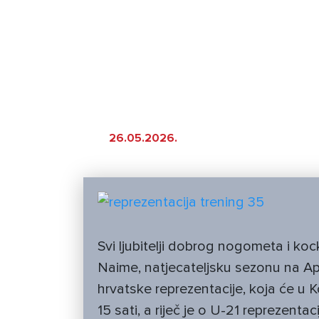
dočekuje G
utakmicu j
26.05.2026.
Svi ljubitelji dobrog nogometa i ko
Naime, natjecateljsku sezonu na A
hrvatske reprezentacije, koja će u K
15 sati, a riječ je o U-21 reprezent