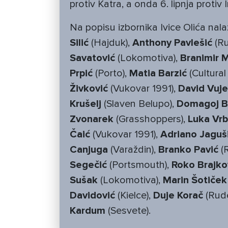
protiv Katra, a onda 6. lipnja protiv
Na popisu izbornika Ivice Olića nalaz
Silić
(Hajduk),
Anthony Pavlešić
(Ru
Savatović
(Lokomotiva),
Branimir M
Prpić
(Porto),
Matia Barzić
(Cultura
Živković
(Vukovar 1991),
David Vuje
Krušelj
(Slaven Belupo),
Domagoj B
Zvonarek
(Grasshoppers),
Luka Vrb
Čaić
(Vukovar 1991),
Adriano Jaguš
Canjuga
(Varaždin),
Branko Pavić
(R
Segečić
(Portsmouth),
Roko Brajko
Sušak
(Lokomotiva),
Marin Šotiček
Davidović
(Kielce),
Duje Korač
(Rud
Kardum
(Sesvete).