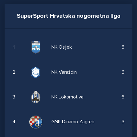
SuperSport Hrvatska nogometna liga
1
NK Osijek
6
2
NK Varaždin
6
3
NK Lokomotiva
6
4
GNK Dinamo Zagreb
3