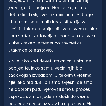
pobjedom. Mislim da smo taman za taj
jedan gol bili bolji od Gorice, koju smo
dobro limitirali, sveli na minimum. S druge
strane, mi smo imali dosta situacija za
riješiti utakmicu ranije, ali sve u svemu, jako
sam sretan, zadovoljan i ponosan na sve u
klubu - rekao je trener po završetku
utakmice te nastavio.
- Nije lako kad devet utakmica u nizu ne
pobijedite, iako sam u većini njih bio
zadovoljan izvedbom. U takvim uvjetima
nije lako raditi, ali bili smo svjesni da smo
na dobrom putu, vjerovali smo u proces i
usprkos svim ozljedama došli do važne
pobjede koja će nas vratiti u pozitivu. Mi