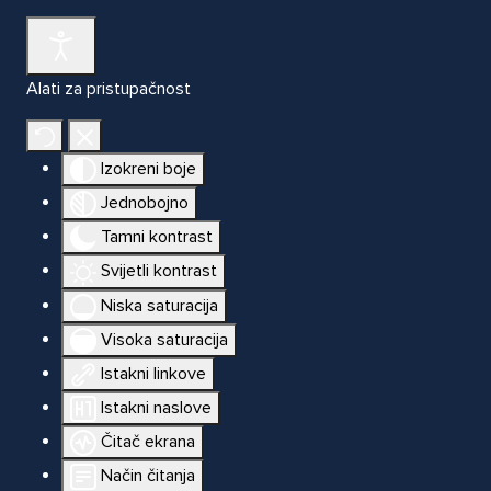
Alati za pristupačnost
Izokreni boje
Jednobojno
Tamni kontrast
Svijetli kontrast
Niska saturacija
Visoka saturacija
Istakni linkove
Istakni naslove
Čitač ekrana
Način čitanja