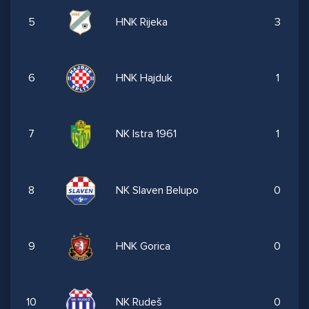
5
HNK Rijeka
3
6
HNK Hajduk
1
7
NK Istra 1961
1
8
NK Slaven Belupo
0
9
HNK Gorica
0
10
NK Rudeš
0