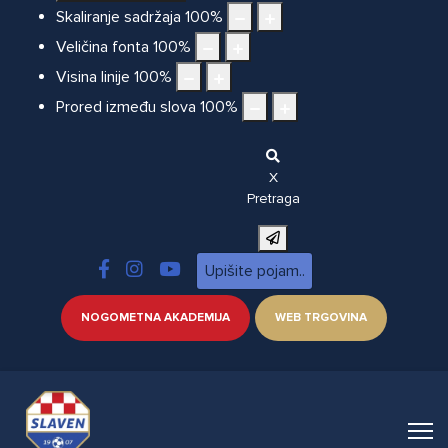
Skaliranje sadržaja
100
%
Veličina fonta
100
%
Visina linije
100
%
Prored između slova
100
%
X
Pretraga
NOGOMETNA AKADEMIJA
WEB TRGOVINA