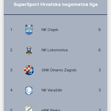
SuperSport Hrvatska nogometna liga
1
NK Osijek
6
2
NK Lokomotiva
6
3
GNK Dinamo Zagreb
3
4
NK Varaždin
3
5
HNK Rijeka
3