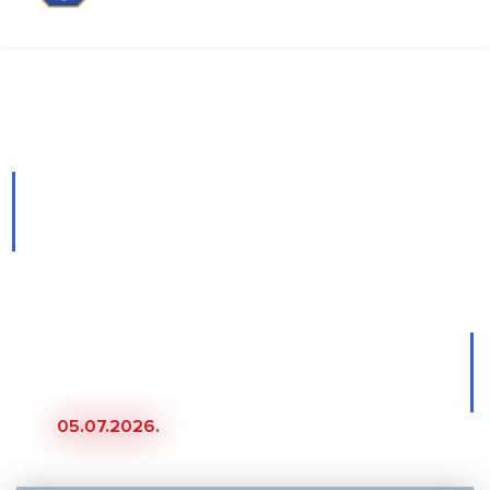
Novosti
Gregurina o pripremama i
kadru: Dosta je promjena i
puno mladih razvijat će se
kroz B momčad, a nadam
se da ćemo još dvojicu
uskoro potpisati
05.07.2026.