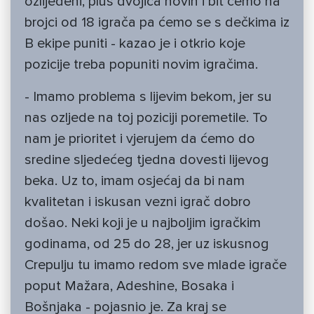
ozlijeđeni, plus dvojica novih i bit ćemo na
brojci od 18 igrača pa ćemo se s dečkima iz
B ekipe puniti - kazao je i otkrio koje
pozicije treba popuniti novim igračima.
- Imamo problema s lijevim bekom, jer su
nas ozljede na toj poziciji poremetile. To
nam je prioritet i vjerujem da ćemo do
sredine sljedećeg tjedna dovesti lijevog
beka. Uz to, imam osjećaj da bi nam
kvalitetan i iskusan vezni igrač dobro
došao. Neki koji je u najboljim igračkim
godinama, od 25 do 28, jer uz iskusnog
Crepulju tu imamo redom sve mlade igrače
poput Mažara, Adeshine, Bosaka i
Bošnjaka - pojasnio je. Za kraj se