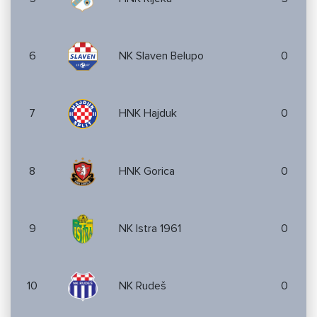
6
NK Slaven Belupo
0
7
HNK Hajduk
0
8
HNK Gorica
0
9
NK Istra 1961
0
10
NK Rudeš
0