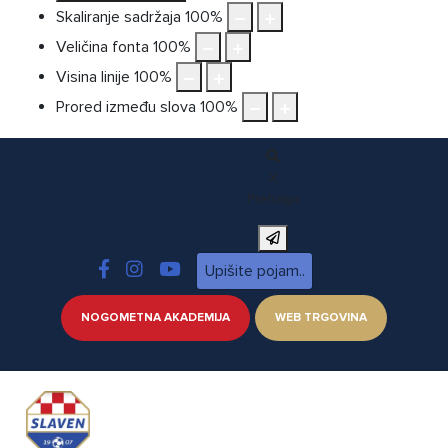
Skaliranje sadržaja
100
%
Veličina fonta
100
%
Visina linije
100
%
Prored između slova
100
%
X
Pretraga
NOGOMETNA AKADEMIJA
WEB TRGOVINA