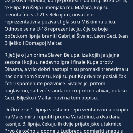
Uz Jakova Horvata, koji je proteklih dana igrao za U-15,
te Filipa Krušelja i imenjaka mu Mažara, koji su
trenutačno s U-21 selekcijom, nova četiri
reprezentativna poziva stigla su u Miškininu ulicu.
Odnose se na U-18 reprezentaciju, čije će boje
početkom lipnja braniti Gabrijel Šivalec, Leon Geci, Ivan
Bilješko i Domagoj Maltar.
Riječ je o juniorima Slaven Belupa, iza kojih je sjajna
sezona i koji su nedavno igrali finale Kupa protiv
Dinama, a vrlo dobri nastupi nisu promakli trenerima u
nacionalnom Savezu, koji su put Koprivnice poslali čak
četiri spomenute pozivnice. Šivalec je, pritom
naglasimo, sad već standardni reprezentativac, dok su
Geci, Bilješko i Maltar novi na tom popisu.
Dečki će se 1. lipnja s ostalim reprezentativcima okupiti
na Maksimiru i uputiti prema Varaždinu, a dva dana
kasnije, 3. lipnja, čekaju ih dvije prijateljske utakmice.
Prvo će točno u podne u Ludbregu odmjeriti snagu s