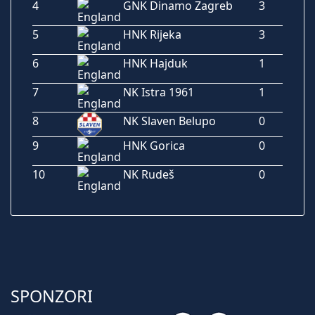
4
GNK Dinamo Zagreb
3
5
HNK Rijeka
3
6
HNK Hajduk
1
7
NK Istra 1961
1
8
NK Slaven Belupo
0
9
HNK Gorica
0
10
NK Rudeš
0
SPONZORI