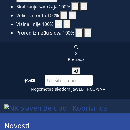
Skaliranje sadržaja
100
%
Veličina fonta
100
%
Visina linije
100
%
Prored između slova
100
%
X
Pretraga
Nogometna akademija
WEB TRGOVINA
Novosti