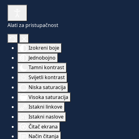
Alati za pristupačnost
Izokreni boje
Jednobojno
Tamni kontrast
Svijetli kontrast
Niska saturacija
Visoka saturacija
Istakni linkove
Istakni naslove
Čitač ekrana
Način čitanja