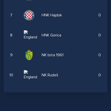
7
HNK Hajduk
0
8
HNK Gorica
0
9
NK Istra 1961
0
10
NK Rudeš
0