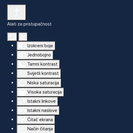
Alati za pristupačnost
Izokreni boje
Jednobojno
Tamni kontrast
Svijetli kontrast
Niska saturacija
Visoka saturacija
Istakni linkove
Istakni naslove
Čitač ekrana
Način čitanja