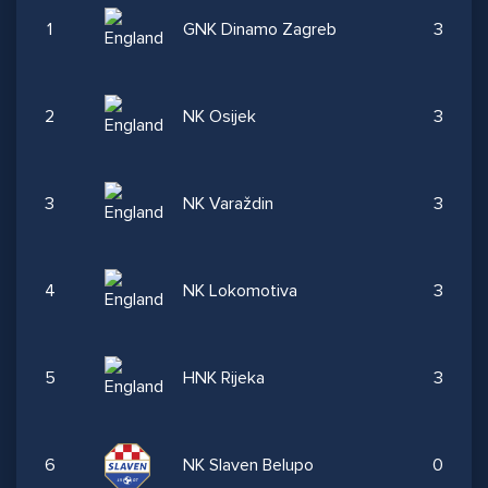
1
GNK Dinamo Zagreb
3
2
NK Osijek
3
3
NK Varaždin
3
4
NK Lokomotiva
3
5
HNK Rijeka
3
6
NK Slaven Belupo
0