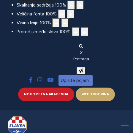
Skaliranje sadržaja
100
%
Veličina fonta
100
%
Visina linije
100
%
Prored između slova
100
%
X
Pretraga
NOGOMETNA AKADEMIJA
WEB TRGOVINA