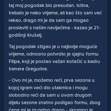
taj moj pogodak bio presudan. Istina,
trebalo je neko vrijeme, ali kao što sam već
rekao, drago mi je da sam ga mogao
proslaviti s našim navijačima - kazao je 21-
godišnji Krušelj.
Taj pogodak stigao je u najbolje moguće
vrijeme, odnosno potvrdio je sjajnu formu
Filipa, koji je postao važan kotačić u kadru
trenera Gregurine.
- Ovo mi je, možemo reći, prva sezona u
kojoj igram veći dio utakmica i mogu
slobodno reći da sam u ovom drugom
dijelu sezone znatno podigao formu, zbog
čega mi je izuzetno drago - skromno je