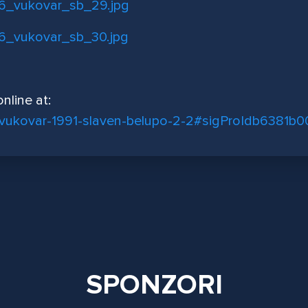
nline at:
ija/vukovar-1991-slaven-belupo-2-2#sigProIdb6381b
SPONZORI