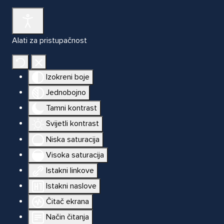
Alati za pristupačnost
Izokreni boje
Jednobojno
Tamni kontrast
Svijetli kontrast
Niska saturacija
Visoka saturacija
Istakni linkove
Istakni naslove
Čitač ekrana
Način čitanja