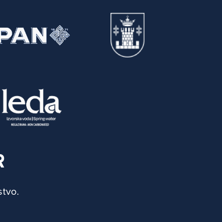
R
stvo.