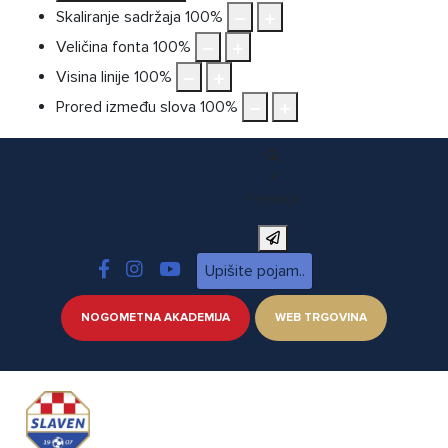
Skaliranje sadržaja
100
%
Veličina fonta
100
%
Visina linije
100
%
Prored između slova
100
%
X
Pretraga
NOGOMETNA AKADEMIJA
WEB TRGOVINA