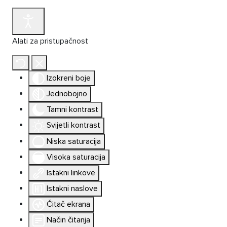
Alati za pristupačnost
Izokreni boje
Jednobojno
Tamni kontrast
Svijetli kontrast
Niska saturacija
Visoka saturacija
Istakni linkove
Istakni naslove
Čitač ekrana
Način čitanja