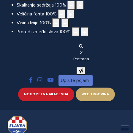
Skaliranje sadržaja
100
%
Veličina fonta
100
%
Visina linije
100
%
Prored između slova
100
%
X
Pretraga
NOGOMETNA AKADEMIJA
WEB TRGOVINA