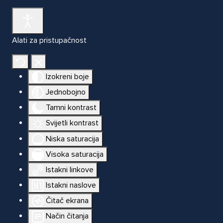
Alati za pristupačnost
Izokreni boje
Jednobojno
Tamni kontrast
Svijetli kontrast
Niska saturacija
Visoka saturacija
Istakni linkove
Istakni naslove
Čitač ekrana
Način čitanja