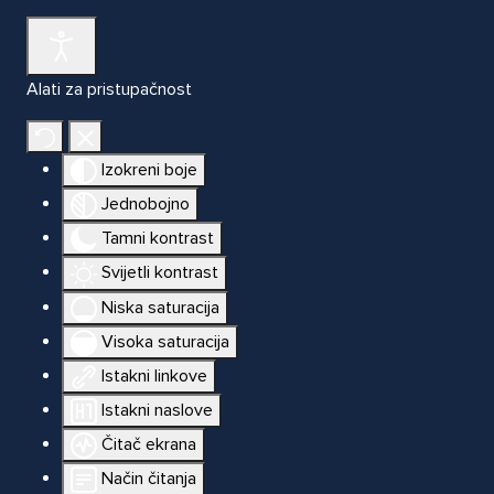
Alati za pristupačnost
Izokreni boje
Jednobojno
Tamni kontrast
Svijetli kontrast
Niska saturacija
Visoka saturacija
Istakni linkove
Istakni naslove
Čitač ekrana
Način čitanja