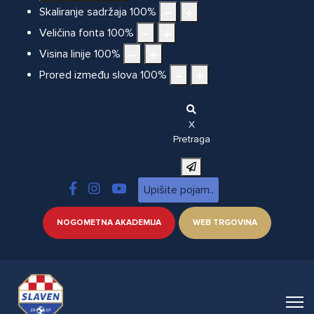
Skaliranje sadržaja
100
%
Veličina fonta
100
%
Visina linije
100
%
Prored između slova
100
%
X
Pretraga
NOGOMETNA AKADEMIJA
WEB TRGOVINA