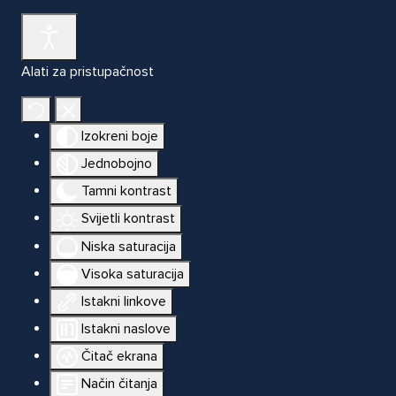
Alati za pristupačnost
Izokreni boje
Jednobojno
Tamni kontrast
Svijetli kontrast
Niska saturacija
Visoka saturacija
Istakni linkove
Istakni naslove
Čitač ekrana
Način čitanja