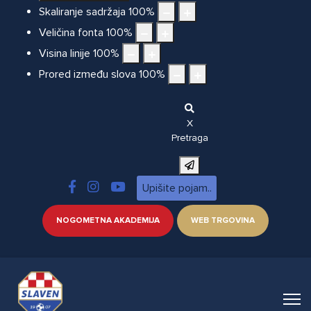
Skaliranje sadržaja
100
%
Veličina fonta
100
%
Visina linije
100
%
Prored između slova
100
%
X
Pretraga
NOGOMETNA AKADEMIJA
WEB TRGOVINA