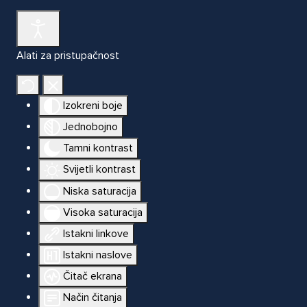
Alati za pristupačnost
Izokreni boje
Jednobojno
Tamni kontrast
Svijetli kontrast
Niska saturacija
Visoka saturacija
Istakni linkove
Istakni naslove
Čitač ekrana
Način čitanja