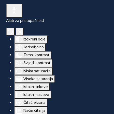
Alati za pristupačnost
Izokreni boje
Jednobojno
Tamni kontrast
Svijetli kontrast
Niska saturacija
Visoka saturacija
Istakni linkove
Istakni naslove
Čitač ekrana
Način čitanja