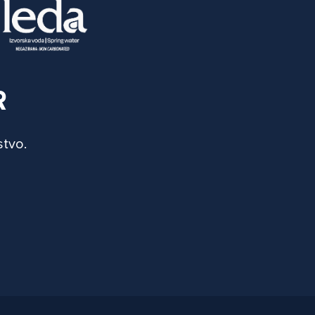
R
stvo.