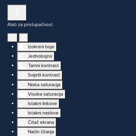
Alati za pristupačnost
Izokreni boje
Jednobojno
Tamni kontrast
Svijetli kontrast
Niska saturacija
Visoka saturacija
Istakni linkove
Istakni naslove
Čitač ekrana
Način čitanja