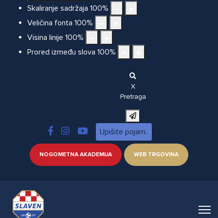
Skaliranje sadržaja
100
%
Veličina fonta
100
%
Visina linije
100
%
Prored između slova
100
%
X
Pretraga
NOGOMETNA AKADEMIJA
WEB TRGOVINA